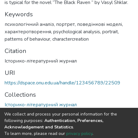
is typical for the novel “The Black Raven ” by Vasyl Shklar.
Keywords
психологічний аналіз
,
портрет
,
поведінкові моделі
,
характеротворення
,
psychological analysis
,
portrait
,
patterns of behaviour
,
charactercreation
Citation
Історико-літературний журнал
URI
https://dspace.onu.edu.ua/handle/123456789/22509
Collections
Історико-літературний журнал
We collect and process your personal information for the
Full item page
following purposes:
Authentication, Preferences,
Acknowledgement and Statistics
.
To learn more, please read our
privacy policy
.
DSpace software
copyright © 2009-2026
LYRASIS