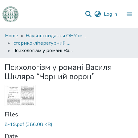
(current)
Log In
Communities
Home
Наукові видання ОНУ імені І. І. Мечникова
&
Історико-літературний журнал
Collections
Психологізм у романі Василя Шкляра “Чорний ворон”
All of DSpace
Психологізм у романі Василя
Шкляра “Чорний ворон”
Statistics
Files
8-19.pdf
(386.08 KB)
Date