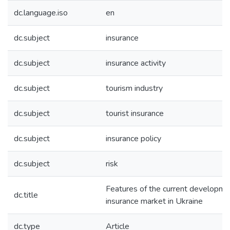
dc.language.iso
en
dc.subject
insurance
dc.subject
insurance activity
dc.subject
tourism industry
dc.subject
tourist insurance
dc.subject
insurance policy
dc.subject
risk
Features of the current developmen
dc.title
insurance market in Ukraine
dc.type
Article