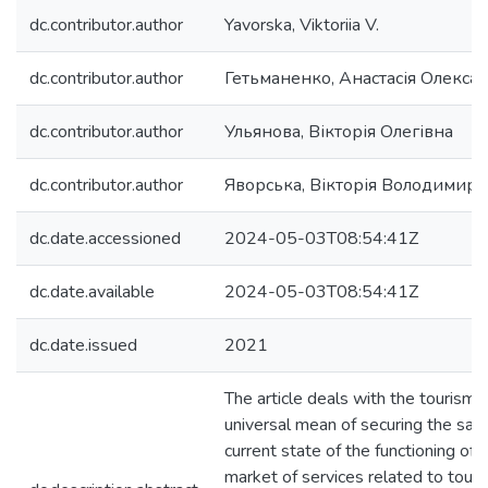
dc.contributor.author
Yavorska, Viktoriia V.
dc.contributor.author
Гетьманенко, Анастасія Олекса
dc.contributor.author
Ульянова, Вікторія Олегівна
dc.contributor.author
Яворська, Вікторія Володимирі
dc.date.accessioned
2024-05-03T08:54:41Z
dc.date.available
2024-05-03T08:54:41Z
dc.date.issued
2021
The article deals with the tourism 
universal mean of securing the safe
current state of the functioning of 
market of services related to touris