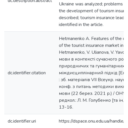
dc.description.abstract
Ukraine was analyzed; problems an
the development of tourism insur
described; tourism insurance leade
identified in the article.
Hetmanenko A. Features of the cu
of the tourist insurance market in U
Hetmanenko, V. Ulianova, V. Yavor
мови в контексті сучасного роз
природничих та гуманітарних н
dc.identifier.citation
міждисциплінарний підхід [Ел
: зб. матеріалів VІІ Всеукр. наук
конф. з питань методики викла
мови (22 берез. 2021 р.) / ОНУ ім
редкол.: Л. М. Голубенко [та ін.].
13-16.
dc.identifier.uri
https://dspace.onu.edu.ua/hand