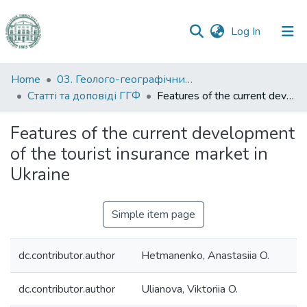
(current)
Log In
Communities
Home
03. Геолого-географічний факультет
&
Статті та доповіді ГГФ
Features of the current development of the tourist insurance market in Ukraine
Collections
Features of the current development
All of DSpace
of the tourist insurance market in
Ukraine
Statistics
Simple item page
dc.contributor.author
Hetmanenko, Anastasiia O.
dc.contributor.author
Ulianova, Viktoriia O.