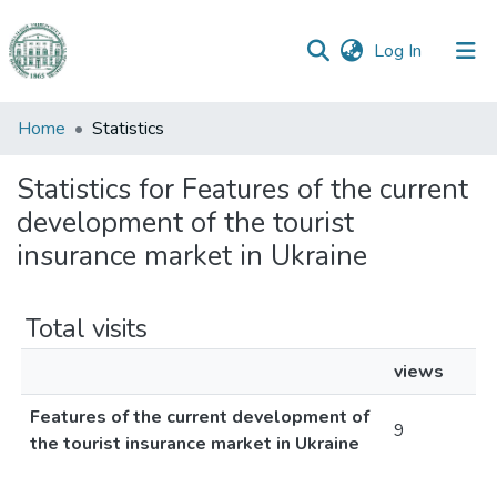
(current)
Log In
Communities
Home
Statistics
&
Collections
Statistics for Features of the current
development of the tourist
All of DSpace
insurance market in Ukraine
Total visits
views
Features of the current development of
9
the tourist insurance market in Ukraine