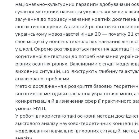
національно-культурних парадигм здобувачами осв
сучасної методики навчання української мови у шко
залучення до процесу навчання новітніх досягнень 
лінгвістичної думки. Активний розвиток когнітивно
українському мовознавстві кінця 20 — початку 21 с
своє місце й у новітніх технологіях навчання лінгві
у школі. Окремо розглядаються питання адаптації ін
когнітивної лінгвістики до потреб навчання українс
різних освітніх рівнях. Важливими є студії моделю
виховних ситуацій, що ілюструють глибину та актуа
аналізованої проблеми.
Метою дослідження є розкриття базових теоретичн
когнітивної методики навчання української мови, а
конкретизація й визначення сфер її практичного за
умовах НУШ.
У роботі використано такі основні методи дослідже
змістового аналізу науково-теоретичних концепцій, 
моделювання навчально-виховних ситуацій, метод 
аналізу.