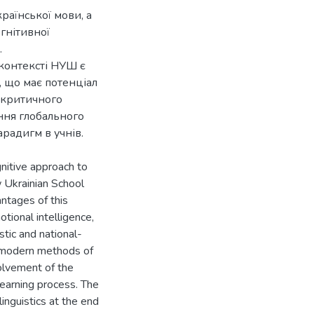
раїнської мови, а
гнітивної
.
 контексті НУШ є
 що має потенціал
у критичного
іння глобального
gnitive approach to
w Ukrainian School
antages of this
motional intelligence,
stic and national-
 modern methods of
volvement of the
learning process. The
linguistics at the end