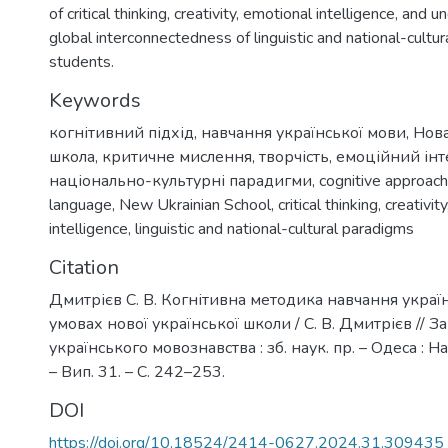
of critical thinking, creativity, emotional intelligence, and 
global interconnectedness of linguistic and national-cult
students.
Keywords
когнітивний підхід
,
навчання української мови
,
Нова
школа
,
критичне мислення
,
творчість
,
емоційний інт
національно-культурні парадигми
,
cognitive approach
language
,
New Ukrainian School
,
critical thinking
,
creativity
intelligence
,
linguistic and national-cultural paradigms
Citation
Дмитрієв С. В. Когнітивна методика навчання украї
умовах нової української школи / С. В. Дмитрієв // З
українського мовознавства : зб. наук. пр. – Одеса : На
– Вип. 31. – С. 242–253.
DOI
https://doi.org/10.18524/2414-0627.2024.31.309435