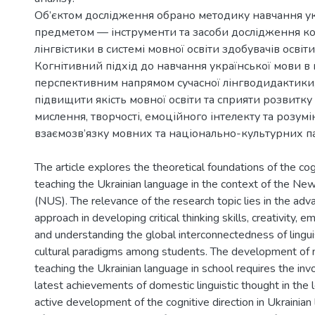
Об’єктом дослідження обрано методику навчання ук
предметом — інструменти та засоби дослідження ко
лінгвістики в системі мовної освіти здобувачів освіти
Когнітивний підхід до навчання української мови в
перспективним напрямом сучасної лінгводидактики,
підвищити якість мовної освіти та сприяти розвитк
мислення, творчості, емоційного інтелекту та розум
The article explores the theoretical foundations of the co
teaching the Ukrainian language in the context of the Ne
(NUS). The relevance of the research topic lies in the adv
approach in developing critical thinking skills, creativity, e
and understanding the global interconnectedness of lingui
cultural paradigms among students. The development of
teaching the Ukrainian language in school requires the in
latest achievements of domestic linguistic thought in the 
active development of the cognitive direction in Ukrainian 