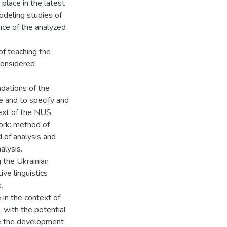
place in the latest
Modeling studies of
ance of the analyzed
of teaching the
 considered
ndations of the
e and to specify and
text of the NUS.
ork: method of
d of analysis and
alysis.
 the Ukrainian
ve linguistics
.
 in the context of
, with the potential
te the development