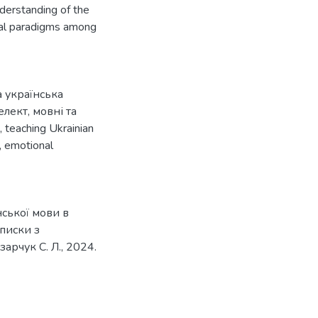
understanding of the
ural paradigms among
 українська
елект
,
мовні та
,
teaching Ukrainian
,
emotional
нської мови в
аписки з
зарчук С. Л., 2024.