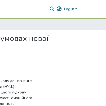
Log In
 умовах нової
ідходу до навчання
ли (НУШ).
 цього підходу
чості, емоційного
овних та