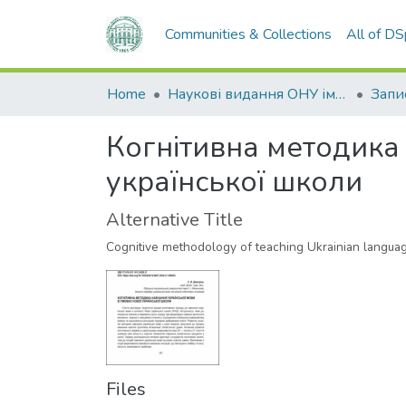
Communities & Collections
All of D
Home
Наукові видання ОНУ імені І. І. Мечникова
Когнітивна методика 
української школи
Alternative Title
Cognitive methodology of teaching Ukrainian languag
Files