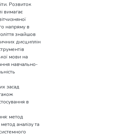
іти. Розвиток
лі вимагає
вітчизняної
го напряму в
толіття знайшов
стичних дисциплін
струментів
ької мови на
вання навчально-
льність
их засад
 також
стосування в
ння: метод
метод аналізу та
системного