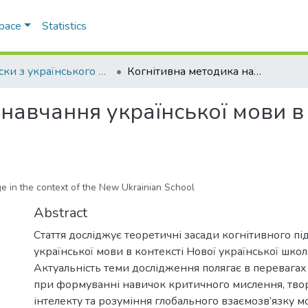
Space
Statistics
Записки з українського мовознавства
Когнітивна методика навчання української мови в умовах нової української школи
навчання української мови в
e in the context of the New Ukrainian School
Abstract
Стаття досліджує теоретичні засади когнітивного п
української мови в контексті Нової української шко
Актуальність теми дослідження полягає в перевагах
при формуванні навичок критичного мислення, твор
інтелекту та розуміння глобального взаємозв’язку м