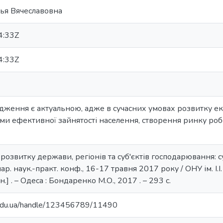
лья Вячеславовна
4:33Z
4:33Z
дження є актуальною, адже в сучасних умовах розвитку ек
и ефективної зайнятості населення, створення ринку робо
розвитку держави, регіонів та суб'єктів господарювання: су
ар. наук.-практ. конф., 16-17 травня 2017 року / ОНУ ім. І.І
ін.] . – Одеса : Бондаренко М.О., 2017 . – 293 с.
u.edu.ua/handle/123456789/11490