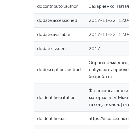
dc.contributor.author
Захарченко, Ната
dc.date.accessioned
2017-11-22T12:0
dc.date.available
2017-11-22T12:0
dc.date.issued
2017
Обрана тема дослі
dc.description.abstract
набувають проблем
безробіття.
Фінансові аспекти 
dc.identifier.citation
матеріалів ІV Міжн
та соц. технол. [та 
dc.identifier.uri
https://dspace.on