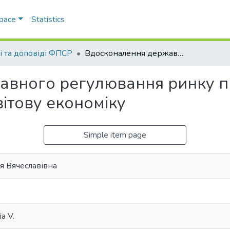
Space
Statistics
ті та доповіді ФПСР
Вдосконалення державного регулювання ринку праці в умовах інтеграції України у світову економіку
вного регулювання ринку пр
світову економіку
Simple item page
я Вячеславівна
a V.