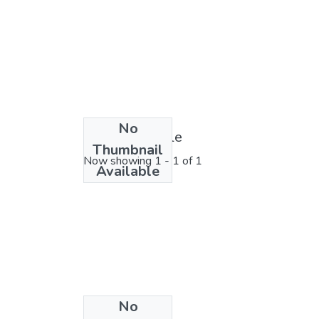
No
License bundle
Thumbnail
Now showing
1 - 1 of 1
Available
No
Collections