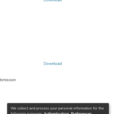
Download
Download
ubmission
We collect and process your personal information for the
following purposes:
Authentication, Preferences,