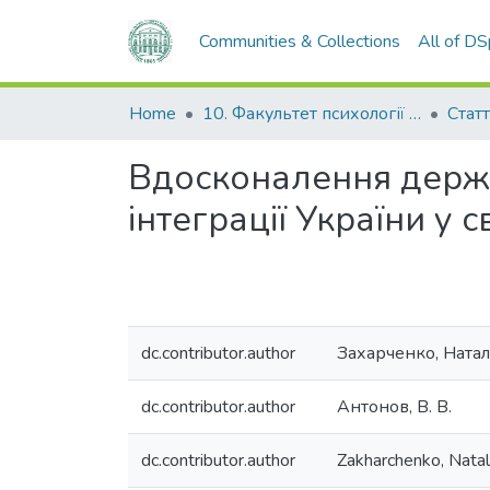
Communities & Collections
All of D
Home
10. Факультет психології та соціальної роботи
Стат
Вдосконалення держа
інтеграції України у 
dc.contributor.author
Захарченко, Натал
dc.contributor.author
Антонов, В. В.
dc.contributor.author
Zakharchenko, Natali