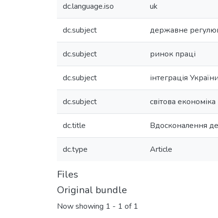
dc.language.iso
uk
dc.subject
державне регулю
dc.subject
ринок праці
dc.subject
інтеграція Україн
dc.subject
світова економіка
dc.title
Вдосконалення дер
dc.type
Article
Files
Original bundle
Now showing
1 - 1 of 1