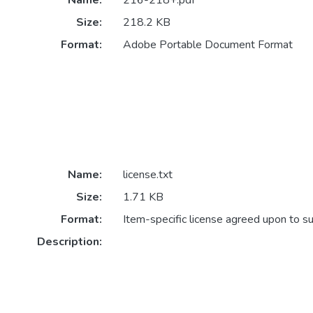
Name:
216-218+.pdf
Size:
218.2 KB
Format:
Adobe Portable Document Format
Name:
license.txt
Size:
1.71 KB
Format:
Item-specific license agreed upon to s
Description: