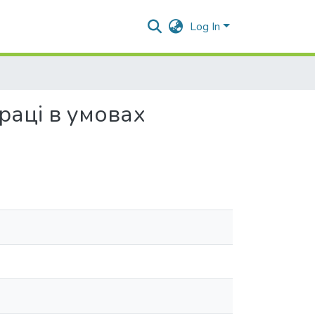
Log In
аці в умовах