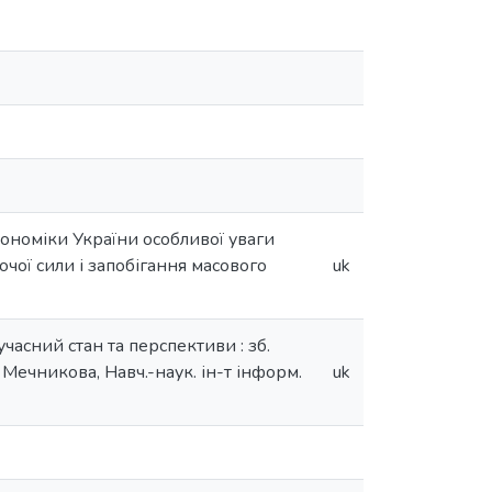
ономіки України особливої уваги
чої сили і запобігання масового
uk
часний стан та перспективи : зб.
. Мечникова, Навч.-наук. ін-т інформ.
uk