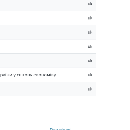
uk
uk
uk
uk
uk
аїни у світову економіку
uk
uk