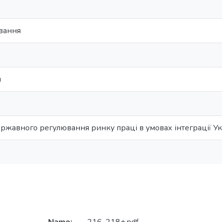
вання
и
жавного регулювання ринку праці в умовах інтеграції Укр