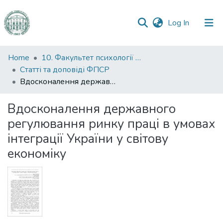
(current)
Log In
Communities
Home
10. Факультет психології та соціальної роботи
&
Статті та доповіді ФПСР
Collections
Вдосконалення державного регулювання ринку праці в умовах інтеграції України у світову економіку
All of DSpace
Вдосконалення державного
регулювання ринку праці в умовах
Statistics
інтеграції України у світову
економіку