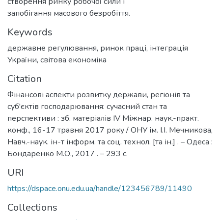
створення ринку робочої сили і
запобігання масового безробіття.
Keywords
державне регулювання
,
ринок праці
,
інтеграція
України
,
світова економіка
Citation
Фінансові аспекти розвитку держави, регіонів та
суб'єктів господарювання: сучасний стан та
перспективи : зб. матеріалів ІV Міжнар. наук.-практ.
конф., 16-17 травня 2017 року / ОНУ ім. І.І. Мечникова,
Навч.-наук. ін-т інформ. та соц. технол. [та ін.] . – Одеса :
Бондаренко М.О., 2017 . – 293 с.
URI
https://dspace.onu.edu.ua/handle/123456789/11490
Collections