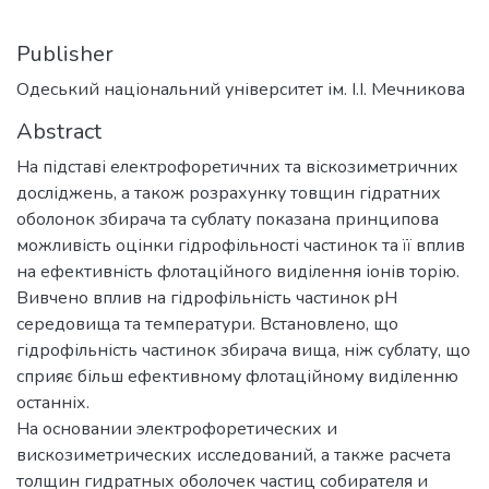
Publisher
Одеський національний університет ім. І.І. Мечникова
Abstract
На підставі електрофоретичних та віскозиметричних
досліджень, а також розрахунку товщин гідратних
оболонок збирача та сублату показана принципова
можливість оцінки гідрофільності частинок та її вплив
на ефективність флотаційного виділення іонів торію.
Вивчено вплив на гідрофільність частинок pH
середовища та температури. Встановлено, що
гідрофільність частинок збирача вища, ніж сублату, що
сприяє більш ефективному флотаційному виділенню
останніх.
На основании электрофоретических и
вискозиметрических исследований, а также расчета
толщин гидратных оболочек частиц собирателя и