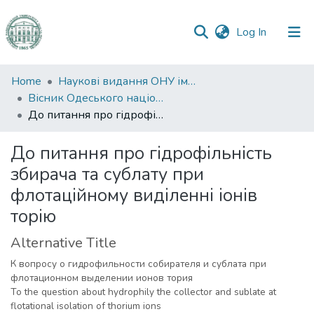
(current)
Log In
Communities
Home
Наукові видання ОНУ імені І. І. Мечникова
&
Вісник Одеського національного університету. Хімія
Collections
До питання про гідрофільність збирача та сублату при флотаційному виділенні іонів торію
All of DSpace
До питання про гідрофільність
збирача та сублату при
Statistics
флотаційному виділенні іонів
торію
Alternative Title
К вопросу о гидрофильности собирателя и сублата при
флотационном выделении ионов тория
To the question about hydrophily the collector and sublate at
flotational isolation of thorium ions