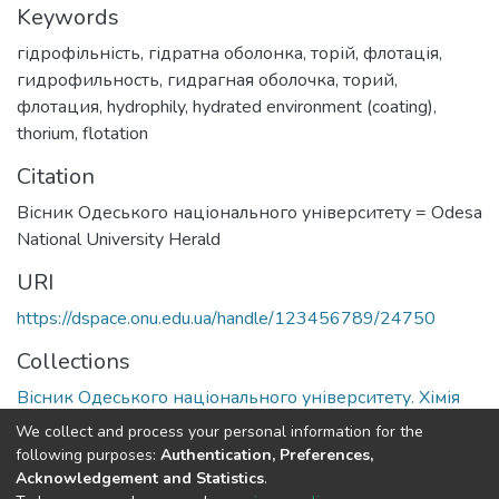
Keywords
гідрофільність
,
гідратна оболонка
,
торій
,
флотація
,
гидрофильность
,
гидрагная оболочка
,
торий
,
флотация
,
hydrophily
,
hydrated environment (coating)
,
thorium
,
flotation
Citation
Вісник Одеського національного університету = Odesa
National University Herald
URI
https://dspace.onu.edu.ua/handle/123456789/24750
Collections
Вісник Одеського національного університету. Хімія
We collect and process your personal information for the
Full item page
following purposes:
Authentication, Preferences,
Acknowledgement and Statistics
.