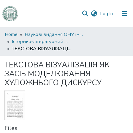
(current)
Log In
Communities
Home
Наукові видання ОНУ імені І. І. Мечникова
&
Історико-літературний журнал
Collections
ТЕКСТОВА ВІЗУАЛІЗАЦІЯ ЯК ЗАСІБ МОДЕЛЮВАННЯ ХУДОЖНЬОГО ДИСКУРСУ
All of DSpace
ТЕКСТОВА ВІЗУАЛІЗАЦІЯ ЯК
ЗАСІБ МОДЕЛЮВАННЯ
Statistics
ХУДОЖНЬОГО ДИСКУРСУ
Files