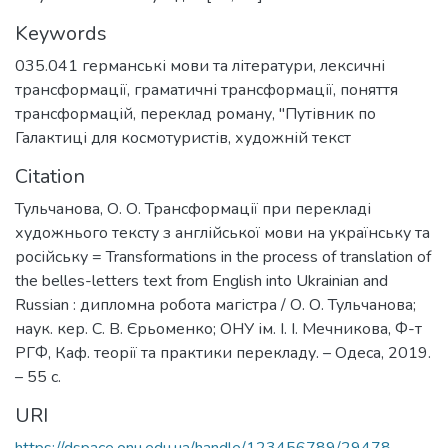
Keywords
035.041 германські мови та літератури
,
лексичні
трансформації
,
граматичні трансформації
,
поняття
трансформацій
,
переклад роману
,
"Путівник по
Галактиці для космотуристів
,
художній текст
Citation
Тульчанова, О. О. Трансформації при перекладі
художнього тексту з англійської мови на українську та
російську = Transformations in the process of translation of
the belles-letters text from English into Ukrainian and
Russian : дипломна робота магістра / О. О. Тульчанова;
наук. кер. С. В. Єрьоменко; ОНУ ім. І. І. Мечникова, Ф-т
РГФ, Каф. теорії та практики перекладу. – Одеса, 2019.
– 55 с.
URI
https://dspace.onu.edu.ua/handle/123456789/29478