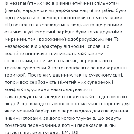
Із незапам’ятних часів різним етнічним спільнотам
(плем’я, народність чи державна нація) потрібно було
підтримувати взаємовідносини між своїми сусідами.
«Ці контакти, як завжди між людьми та ще різними
етнічно, в усі історичні періоди були і є як дружніми,
мирними, так і ворожими/недобросусідськими. Та
незалежно від характеру відносин і справ, що
постійно виникали і виникають між такими
спільнотами, вони, як і в наш час, переростали в
тривалі суперечки й гострі конфлікти за прикордонні
території. Проте як у давнину, так і в сучасному світі,
попри всю серйозність міжетнічних суперечок і
конфліктів, усі вони налагоджувалися і
налагоджуються завжди і всюди тільки за допомогою
людей, що володіють мовою протилежної сторони, для
яких мовний бар’єр не є перешкодою для спілкування.
Іншими словами, за допомогою тлумачів, що ведуть
початкові перемовини, а потім і перекладачів, які
готують письмові угоди» [24, 10].