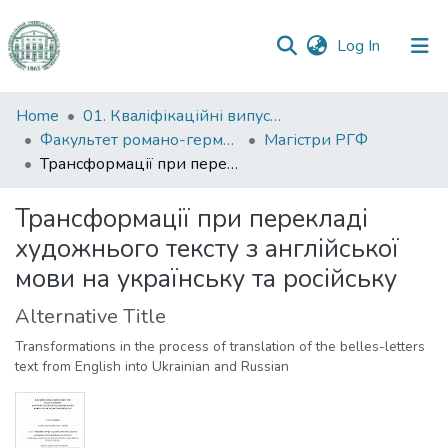
(current)
Log In
Communities
Home
01. Кваліфікаційні випускні роботи здобувачів вищої освіти
&
Факультет романо-германської філології
Магістри РГФ
Collections
Трансформації при перекладі художнього тексту з англійської мови на українську та російську
All of DSpace
Трансформації при перекладі
художнього тексту з англійської
Statistics
мови на українську та російську
Alternative Title
Transformations in the process of translation of the belles-letters
text from English into Ukrainian and Russian