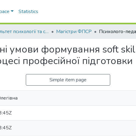
Space
Statistics
Факультет психології та соціальної роботи
Магістри ФПСР
і умови формування soft skil
цесі професійної підготовки
Simple item page
Олегівна
3:45Z
3:45Z