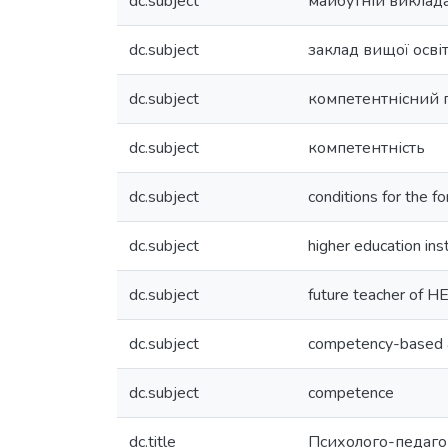
dc.subject
майбутній виклад
dc.subject
заклад вищої осві
dc.subject
компетентнісний п
dc.subject
компетентність
dc.subject
conditions for the fo
dc.subject
higher education inst
dc.subject
future teacher of HE
dc.subject
competency-based 
dc.subject
competence
dc.title
Психолого-педагог