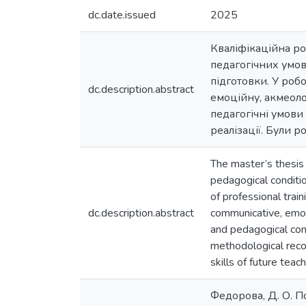
dc.date.issued
2025
Кваліфікаційна ро
педагогічних умов
підготовки. У роб
dc.description.abstract
емоційну, акмеоло
педагогічні умови
реалізації. Були р
The master’s thesis 
pedagogical conditio
of professional trai
dc.description.abstract
communicative, emot
and pedagogical cond
methodological reco
skills of future tea
Федорова, Д. О. П