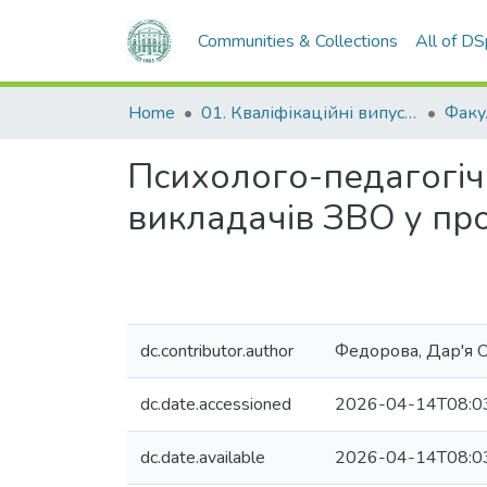
Communities & Collections
All of D
Home
01. Кваліфікаційні випускні роботи здобувачів вищої освіти
Психолого-педагогічн
викладачів ЗВО у про
dc.contributor.author
Федорова, Дар'я 
dc.date.accessioned
2026-04-14T08:0
dc.date.available
2026-04-14T08:0