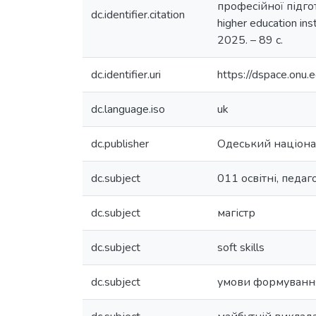
професійної підгото
dc.identifier.citation
higher education ins
2025. – 89 с.
dc.identifier.uri
https://dspace.on
dc.language.iso
uk
dc.publisher
Одеський націонал
dc.subject
011 освітні, педаг
dc.subject
магістр
dc.subject
soft skills
dc.subject
умови формування 