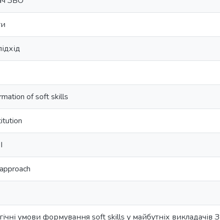
ач ЗВО
ти
ідхід
rmation of soft skills
itution
I
approach
ічні умови формування soft skills у майбутніх викладачів 