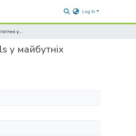
Log In
Психолого-педагогічні умови формування soft skills у майбутніх викладачів ЗВО у процесі професійної підготовки
ls у майбутніх