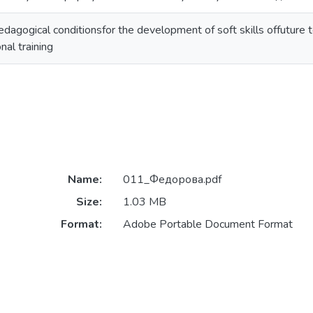
dagogical conditionsfor the development of soft skills offuture te
nal training
Name:
011_Федорова.pdf
Size:
1.03 MB
Format:
Adobe Portable Document Format