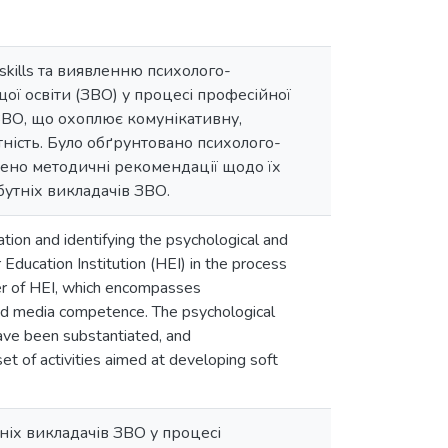
kills та виявленню психолого-
щої освіти (ЗВО) у процесі професійної
 ЗВО, що охоплює комунікативну,
тність. Було обґрунтовано психолого-
орено методичні рекомендації щодо їх
бутніх викладачів ЗВО.
ation and identifying the psychological and
 Education Institution (HEI) in the process
her of HEI, which encompasses
nd media competence. The psychological
have been substantiated, and
 of activities aimed at developing soft
тніх викладачів ЗВО у процесі