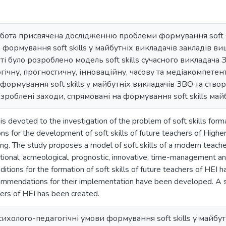
бота присвячена дослідженню проблеми формування soft s
 формування soft skills у майбутніх викладачів закладів ви
оті було розроблено модель soft skills сучасного викладача
гічну, прогностичну, інноваційну, часову та медіакомпетен
 формування soft skills у майбутніх викладачів ЗВО та ств
озроблені заходи, спрямовані на формування soft skills май
is devoted to the investigation of the problem of soft skills form
ns for the development of soft skills of future teachers of Higher
ning. The study proposes a model of soft skills of a modern teac
ional, acmeological, prognostic, innovative, time-management a
itions for the formation of soft skills of future teachers of HEI 
mmendations for their implementation have been developed. A set
chers of HEI has been created.
сихолого-педагогічні умови формування soft skills у майбу