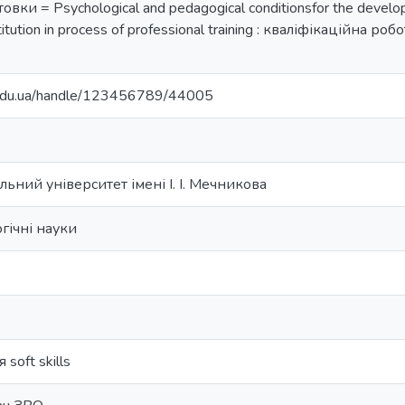
вки = Psychological and pedagogical conditionsfor the developme
titution in process of professional training : кваліфікаційна ро
u.edu.ua/handle/123456789/44005
ьний університет імені І. І. Мечникова
огічні науки
soft skills