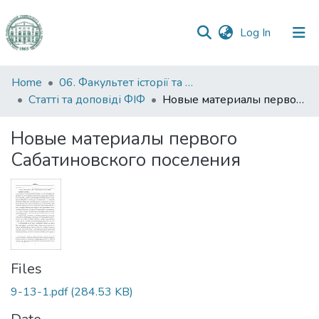
(current)
Log In
Communities
Home
06. Факультет історії та філософії
&
Статті та доповіді ФІФ
Новые материалы первого Сабатиновского поселения
Collections
Новые материалы первого
All of DSpace
Сабатиновского поселения
Statistics
Files
9-13-1.pdf
(284.53 KB)