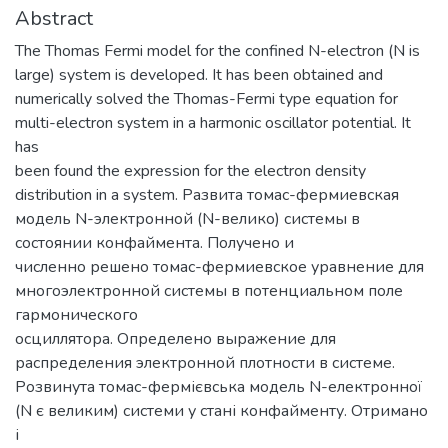
Abstract
The Thomas Fermi model for the confined N-electron (N is
large) system is developed. It has been obtained and
numerically solved the Thomas-Fermi type equation for
multi-electron system in a harmonic oscillator potential. It
has
been found the expression for the electron density
distribution in a system. Развита томас-фермиевская
модель N-электронной (N-велико) системы в
состоянии конфаймента. Получено и
численно решено томас-фермиевское уравнение для
многоэлектронной системы в потенциальном поле
гармонического
осциллятора. Oпределено выражение для
распределения электронной плотности в системе.
Розвинута томас-фермієвська модель N-електронної
(N є великим) системи у стані конфайменту. Отримано
і