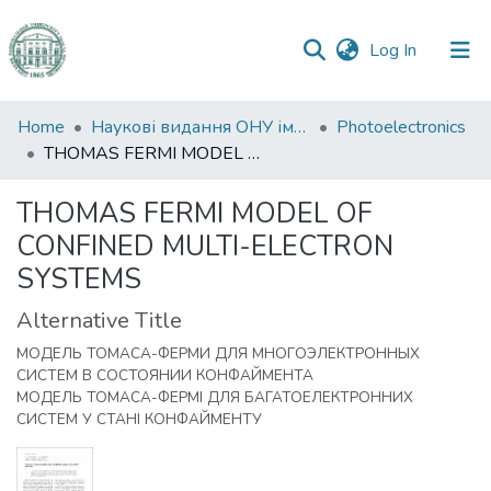
(current)
Log In
Communities
Home
Наукові видання ОНУ імені І. І. Мечникова
Photoelectronics
&
THOMAS FERMI MODEL OF CONFINED MULTI-ELECTRON SYSTEMS
Collections
THOMAS FERMI MODEL OF
All of DSpace
CONFINED MULTI-ELECTRON
SYSTEMS
Statistics
Alternative Title
МОДЕЛЬ ТОМАСА-ФЕРМИ ДЛЯ МНОГОЭЛЕКТРОННЫХ
СИСТЕМ В СОСТОЯНИИ КОНФАЙМЕНТА
МОДЕЛЬ ТОМАСА-ФЕРМІ ДЛЯ БАГАТОЕЛЕКТРОННИХ
СИСТЕМ У СТАНІ КОНФАЙМЕНТУ