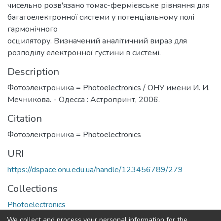
чисельно розв'язано томас-фермієвське рівняння для
багатоелектронної системи у потенціальному полі
гармонічного
осцилятору. Визначений аналітичний вираз для
розподілу електронної густини в системі.
Description
Фотоэлектроника = Photoelectronics / ОНУ имени И. И.
Мечникова. - Одесса : Астропринт, 2006.
Citation
Фотоэлектроника = Photoelectronics
URI
https://dspace.onu.edu.ua/handle/123456789/279
Collections
Photoelectronics
We collect and process your personal information for the