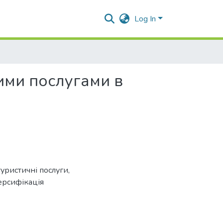
Log In
ими послугами в
уристичні послуги
,
ерсифікація