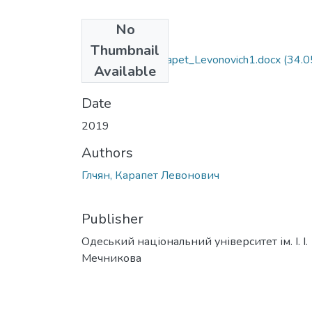
No
Files
Thumbnail
292_Glchyan_Karapet_Levonovich1.docx
(34.0
Available
KB)
Date
2019
Authors
Глчян, Карапет Левонович
Publisher
Одеський національний університет ім. І. І.
Мечникова