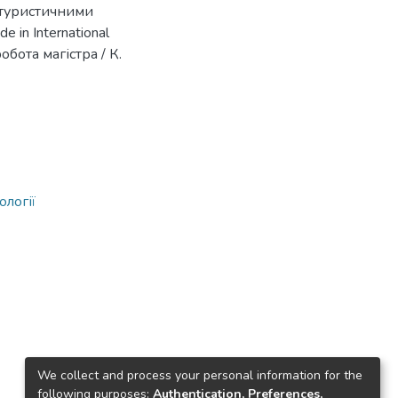
 туристичними
e in International
робота магістра / К.
ології
We collect and process your personal information for the
following purposes:
Authentication, Preferences,