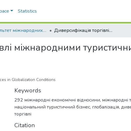
Space
Statistics
Факультет міжнародних відносин, політології та соціології
Диверсифікація торгівлі міжнародними туристичними послугами в умовах глобалізації
івлі міжнародними туристичн
ices in Globalization Conditions
Keywords
292 міжнародні економічні відносини
,
міжнародні т
національний туристичний бізнес
,
глобалізація
,
див
торгівлі
Citation