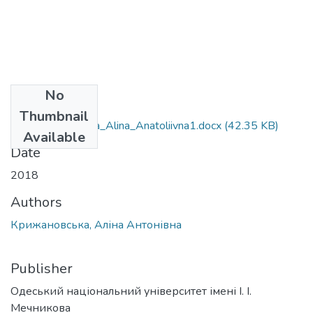
No
Files
Thumbnail
081_Krizhanovska_Alina_Anatoliivna1.docx
(42.35 KB)
Available
Date
2018
Authors
Крижановська, Аліна Антонівна
Publisher
Одеський національний університет імені І. І.
Мечникова