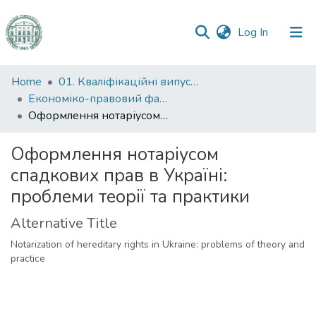
(current)
Log In
Communities
Home
01. Кваліфікаційні випускні роботи здобувачів вищої освіти
&
Економіко-правовий факультет
Collections
Оформлення нотаріусом спадкових прав в Україні: проблеми теорії та практики
All of DSpace
Оформлення нотаріусом
спадкових прав в Україні:
Statistics
проблеми теорії та практики
Alternative Title
Notarization of hereditary rights in Ukraine: problems of theory and
practice