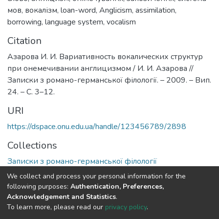
мов
,
вокалізм
,
loan-word
,
Anglicism
,
assimilation
,
borrowing
,
language system
,
vocalism
Citation
Азарова И. И. Вариативность вокалических структур
при онемечивании англицизмом / И. И. Азарова //
Записки з романо-германської філології. – 2009. – Вип.
24. – С. 3–12.
URI
https://dspace.onu.edu.ua/handle/123456789/2898
Collections
Записки з романо-германської філології
We collect and process your personal information for the
Full item page
following purposes:
Authentication, Preferences,
Acknowledgement and Statistics
.
To learn more, please read our
privacy policy
.
DSpace software
copyright © 2009-2026
LYRASIS