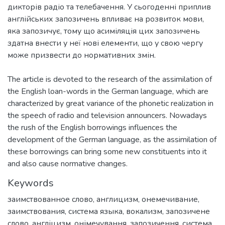
дикторів радіо та телебачення. У сьогоденні приплив
англійських запозичень впливає на розвиток мови,
яка запозичує, тому що асиміляція цих запозичень
здатна внести у неї нові елементи, що у свою чергу
The article is devoted to the research of the assimilation of
the English loan-words in the German language, which are
characterized by great variance of the phonetic realization in
the speech of radio and television announcers. Nowadays
the rush of the English borrowings influences the
development of the German language, as the assimilation of
these borrowings can bring some new constituents into it
and also cause normative changes.
Keywords
заимствованное слово
,
англицизм
,
онемечивание
,
заимствования
,
система языка
,
вокализм
,
запозичене
слово
,
англіцизм
,
онімечування
,
запозичення
,
система