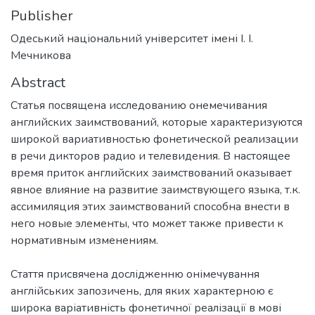
Publisher
Одеський національний університет імені І. І.
Мечникова
Abstract
Статья посвящена исследованию онемечивания
английских заимствований, которые характеризуются
широкой вариативностью фонетической реализации
в речи дикторов радио и телевидения. В настоящее
время приток английских заимствований оказывает
явное влияние на развитие заимствующего языка, т.к.
ассимиляция этих заимствований способна внести в
него новые элементы, что может также привести к
Стаття присвячена дослідженню онімечування
англійських запозичень, для яких характерною є
широка варіативність фонетичної реалізації в мові