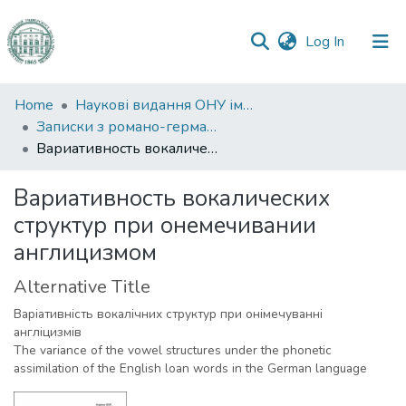
(current)
Log In
Communities
Home
Наукові видання ОНУ імені І. І. Мечникова
&
Записки з романо-германської філології
Collections
Вариативность вокалических структур при онемечивании англицизмом
All of DSpace
Вариативность вокалических
структур при онемечивании
Statistics
англицизмом
Alternative Title
Варіативність вокалічних структур при онімечуванні
англіцизмів
The variance of the vowel structures under the phonetic
assimilation of the English loan words in the German language