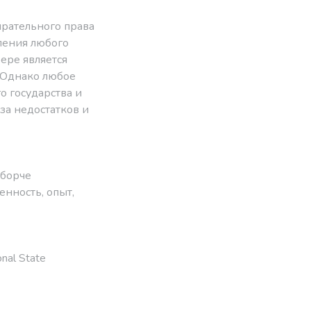
ирательного права
ления любого
ере является
 Однако любое
 государства и
за недостатков и
борче
венность
,
опыт
,
nal State