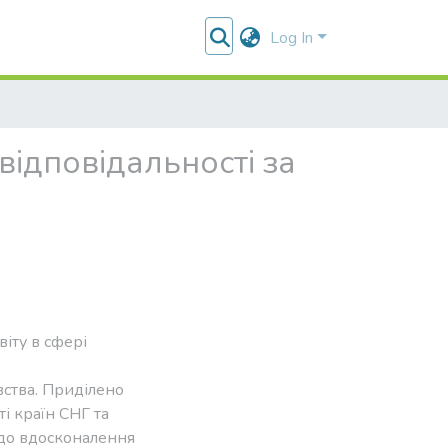
Log In
відповідальності за
віту в сфері
вства. Приділено
і країн СНГ та
до вдосконалення