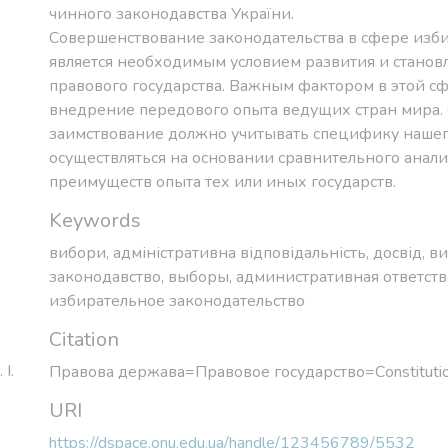
чинного законодавства України.
Совершенствование законодательства в сфере изб
является необходимым условием развития и станов
правового государства. Важным фактором в этой сф
внедрение передового опыта ведущих стран мира.
заимствование должно учитывать специфику нашего
осуществляться на основании сравнительного анали
преимуществ опыта тех или иных государств.
Keywords
вибори
,
адміністративна відповідальність
,
досвід
,
ви
законодавство
,
выборы
,
административная ответст
избирательное законодательство
Citation
І.
Правова держава=Правовое государство=Сonstitutio
URI
https://dspace.onu.edu.ua/handle/123456789/5532