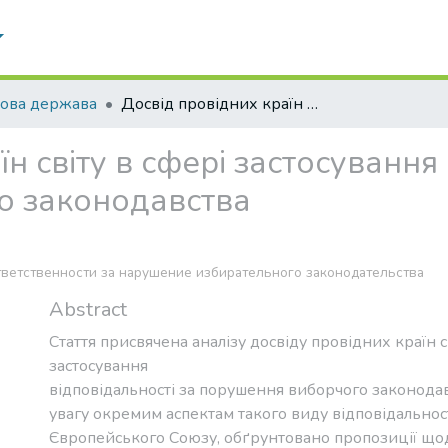
ова держава
Досвід провідних країн світу в сфері застосування відповідальності за порушення виборчого законодавства
н світу в сфері застосування 
о законодавства
ветственности за нарушение избирательного законодательства
Abstract
Стаття присвячена аналізу досвіду провідних країн с
застосування
відповідальності за порушення виборчого законода
увагу окремим аспектам такого виду відповідальност
Європейського Союзу, обґрунтовано пропозиції що