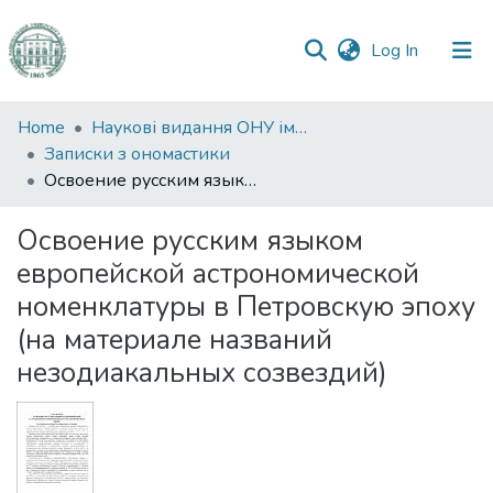
(current)
Log In
Communities
Home
Наукові видання ОНУ імені І. І. Мечникова
&
Записки з ономастики
Collections
Освоение русским языком европейской астрономической номенклатуры в Петровскую эпоху (на материале названий незодиакальных созвездий)
All of DSpace
Освоение русским языком
европейской астрономической
Statistics
номенклатуры в Петровскую эпоху
(на материале названий
незодиакальных созвездий)