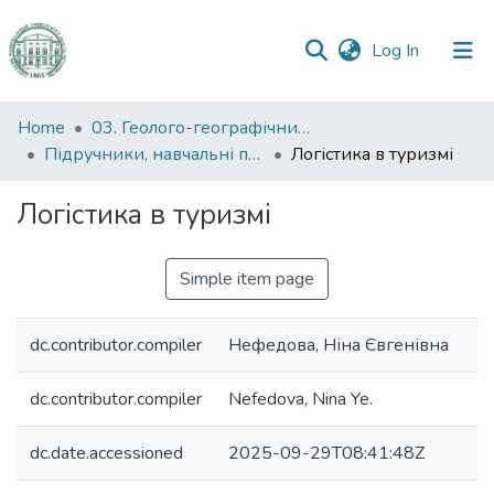
(current)
Log In
Communities
Home
03. Геолого-географічний факультет
&
Підручники, навчальні посібники та інші науково- та навчально-методичні праці ГГФ
Логістика в туризмі
Collections
Логістика в туризмі
All of DSpace
Simple item page
Statistics
dc.contributor.compiler
Нефедова, Ніна Євгенівна
dc.contributor.compiler
Nefedova, Nina Ye.
dc.date.accessioned
2025-09-29T08:41:48Z