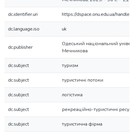
dc.identifier.uri
https://dspace.onu.edu.ua/hand
dc.language.iso
uk
Одеський національний університ
dc.publisher
Мечникова
dc.subject
туризм
dc.subject
туристичні потоки
dc.subject
логістика
dc.subject
рекреаційно-туристичні ресур
dc.subject
туристична фірма