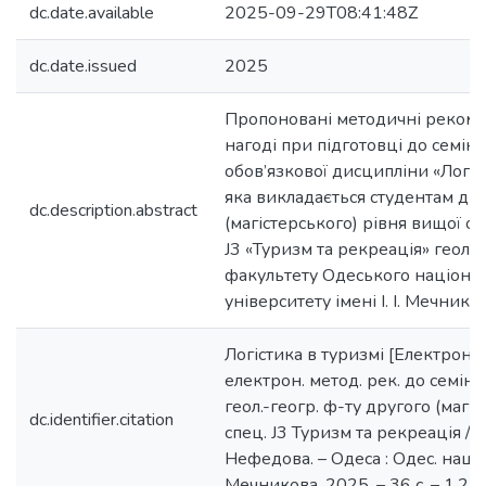
dc.date.available
2025-09-29T08:41:48Z
dc.date.issued
2025
Пропоновані методичні рекомен
нагоді при підготовці до семін
обов’язкової дисципліни «Логіст
яка викладається студентам др
dc.description.abstract
(магістерського) рівня вищої ос
J3 «Туризм та рекреація» геоло
факультету Одеського націона
університету імені І. І. Мечников
Логістика в туризмі [Електронни
електрон. метод. рек. до семін.
геол.-геогр. ф-ту другого (магіст
dc.identifier.citation
спец. J3 Туризм та рекреація / ук
Нефедова. – Одеса : Одес. нац. ун-
Мечникова, 2025. – 36 с. – 1,2 