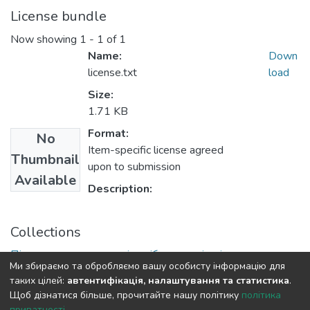
License bundle
Now showing
1 - 1 of 1
Name:
Down
license.txt
load
Size:
1.71 KB
Format:
No
Item-specific license agreed
Thumbnail
upon to submission
Available
Description:
Collections
Підручники, навчальні посібники та інші науково- та
Ми збираємо та обробляємо вашу особисту інформацію для
навчально-методичні праці ГГФ
таких цілей:
автентифікація, налаштування та статистика
.
Щоб дізнатися більше, прочитайте нашу політику
політика
приватності
.