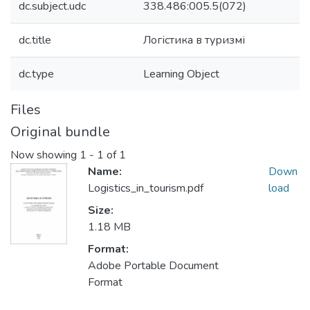
dc.subject.udc
338.486:005.5(072)
dc.title
Логістика в туризмі
dc.type
Learning Object
Files
Original bundle
Now showing
1 - 1 of 1
Name:
Down
Logistics_in_tourism.pdf
load
Size:
1.18 MB
Format:
Adobe Portable Document
Format