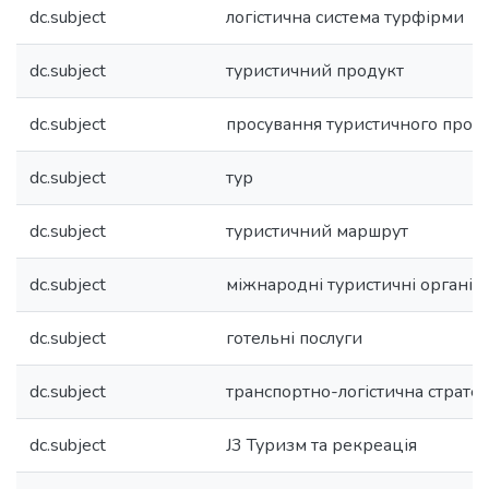
dc.subject
логістична система турфірми
dc.subject
туристичний продукт
dc.subject
просування туристичного прод
dc.subject
тур
dc.subject
туристичний маршрут
dc.subject
міжнародні туристичні організа
dc.subject
готельні послуги
dc.subject
транспортно-логістична стратег
dc.subject
J3 Туризм та рекреація