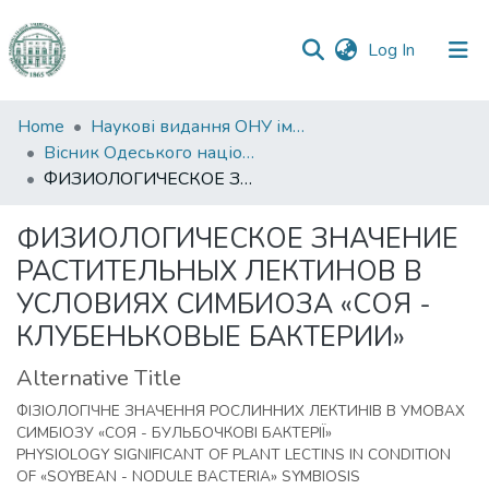
(current)
Log In
Communities
Home
Наукові видання ОНУ імені І. І. Мечникова
&
Вісник Одеського національного університету. Біологія
Collections
ФИЗИОЛОГИЧЕСКОЕ ЗНАЧЕНИЕ РАСТИТЕЛЬНЫХ ЛЕКТИНОВ В УСЛОВИЯХ СИМБИОЗА «СОЯ - КЛУБЕНЬКОВЫЕ БАКТЕРИИ»
All of DSpace
ФИЗИОЛОГИЧЕСКОЕ ЗНАЧЕНИЕ
РАСТИТЕЛЬНЫХ ЛЕКТИНОВ В
Statistics
УСЛОВИЯХ СИМБИОЗА «СОЯ -
КЛУБЕНЬКОВЫЕ БАКТЕРИИ»
Alternative Title
ФІЗІОЛОГІЧНЕ ЗНАЧЕННЯ РОСЛИННИХ ЛЕКТИНІВ В УМОВАХ
СИМБІОЗУ «СОЯ - БУЛЬБОЧКОВІ БАКТЕРІЇ»
PHYSIOLOGY SIGNIFICANT OF PLANT LECTINS IN CONDITION
OF «SOYBEAN - NODULE BACTERIA» SYMBIOSIS