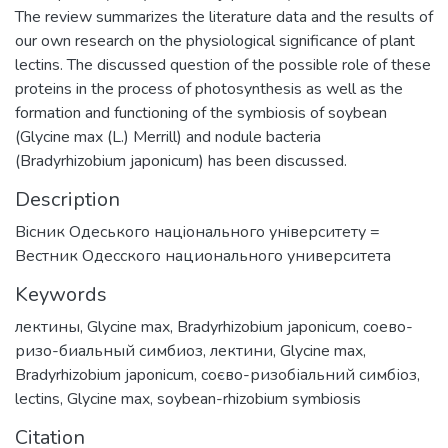
The review summarizes the literature data and the results of
our own research on the physiological significance of plant
lectins. The discussed question of the possible role of these
proteins in the process of photosynthesis as well as the
formation and functioning of the symbiosis of soybean
(Glycine max (L.) Merrill) and nodule bacteria
(Bradyrhizobium japonicum) has been discussed.
Description
Вiсник Одеського нацiонального унiверситету =
Вестник Одесского национального университета
Keywords
лектины
,
Glycine max
,
Bradyrhizobium japonicum
,
соево-
ризо-биальный симбиоз
,
лектини
,
Glycine max
,
Bradyrhizobium japonicum
,
соєво-ризобіальний симбіоз
,
lectins
,
Glycine max
,
soybean-rhizobium symbiosis
Citation