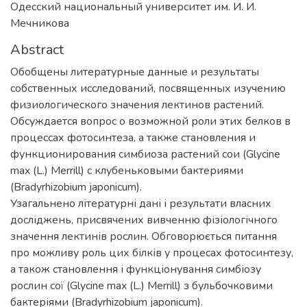
Одесский национальный университет им. И. И.
Мечникова
Abstract
Обобщены литературные данные и результаты
собственных исследований, посвященных изучению
физиологического значения лектинов растений.
Обсуждается вопрос о возможной роли этих белков в
процессах фотосинтеза, а также становления и
функционирования симбиоза растений сои (Glycine
max (L.) Merrill) с клубеньковыми бактериями
(Bradyrhizobium japonicum).
Узагальнено літературні дані і результати власних
досліджень, присвячених вивченню фізіологічного
значення лектинів рослин. Обговорюється питання
про можливу роль цих білків у процесах фотосинтезу,
а також становлення і функціонування симбіозу
рослин сої (Glycine max (L.) Merrill) з бульбочковими
бактеріями (Bradyrhizobium japonicum).