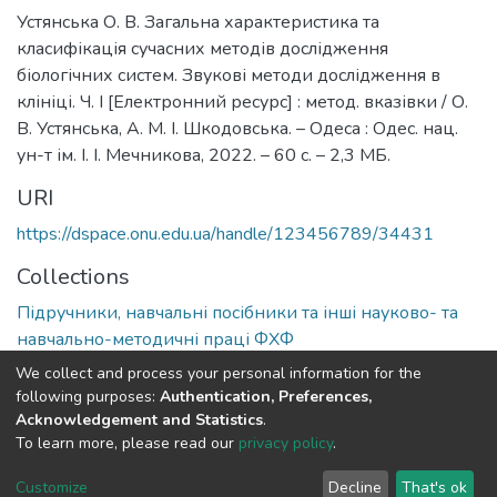
Устянська О. В. Загальна характеристика та
класифікація сучасних методів дослідження
біологічних систем. Звукові методи дослідження в
клініці. Ч. І [Електронний ресурс] : метод. вказівки / О.
В. Устянська, А. М. І. Шкодовська. – Одеса : Одес. нац.
ун-т ім. І. І. Мечникова, 2022. – 60 с. – 2,3 МБ.
URI
https://dspace.onu.edu.ua/handle/123456789/34431
Collections
Підручники, навчальні посібники та інші науково- та
навчально-методичні праці ФХФ
We collect and process your personal information for the
Full item page
following purposes:
Authentication, Preferences,
Acknowledgement and Statistics
.
To learn more, please read our
privacy policy
.
DSpace software
copyright © 2009-2026
LYRASIS
Cookie
Privacy
End User
Send
Customize
Decline
That's ok