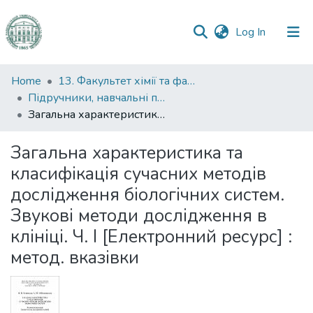
(current)
Log In
Communities
Home
13. Факультет хімії та фармації
&
Підручники, навчальні посібники та інші науково- та навчально-методичні праці ФХФ
Collections
Загальна характеристика та класифікація сучасних методів дослідження біологічних систем. Звукові методи дослідження в клініці. Ч. І [Електронний ресурс] : метод. вказівки
All of DSpace
Загальна характеристика та
класифікація сучасних методів
Statistics
дослідження біологічних систем.
Звукові методи дослідження в
клініці. Ч. І [Електронний ресурс] :
метод. вказівки