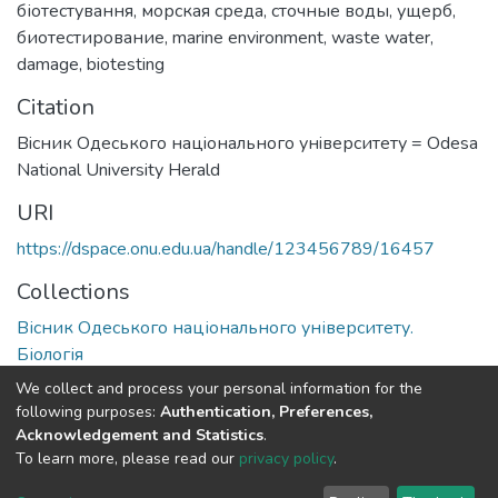
біотестування
,
морская среда
,
сточные воды
,
ущерб
,
биотестирование
,
marine environment
,
waste water
,
damage
,
biotesting
Citation
Вiсник Одеського нацiонального унiверситету = Odesa
National University Herald
URI
https://dspace.onu.edu.ua/handle/123456789/16457
Collections
Вісник Одеського національного університету.
Біологія
We collect and process your personal information for the
Full item page
following purposes:
Authentication, Preferences,
Acknowledgement and Statistics
.
To learn more, please read our
privacy policy
.
DSpace software
copyright © 2009-2026
LYRASIS
Cookie
Privacy
End User
Send