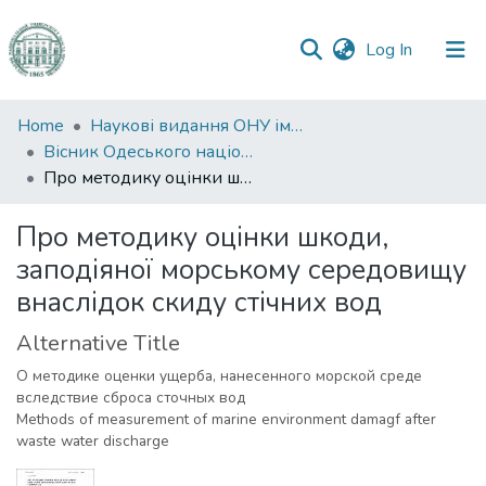
(current)
Log In
Communities
Home
Наукові видання ОНУ імені І. І. Мечникова
&
Вісник Одеського національного університету. Біологія
Collections
Про методику оцінки шкоди, заподіяної морському середовищу внаслідок скиду стічних вод
All of DSpace
Про методику оцінки шкоди,
заподіяної морському середовищу
Statistics
внаслідок скиду стічних вод
Alternative Title
О методике оценки ущерба, нанесенного морской среде
вследствие сброса сточных вод
Methods of measurement of marine environment damagf after
waste water discharge