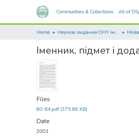
Communities & Collections
All of D
Home
Наукові видання ОНУ імені І. І. Мечникова
Мов
Іменник, підмет і до
Files
80-84.pdf
(379.86 KB)
Date
2001