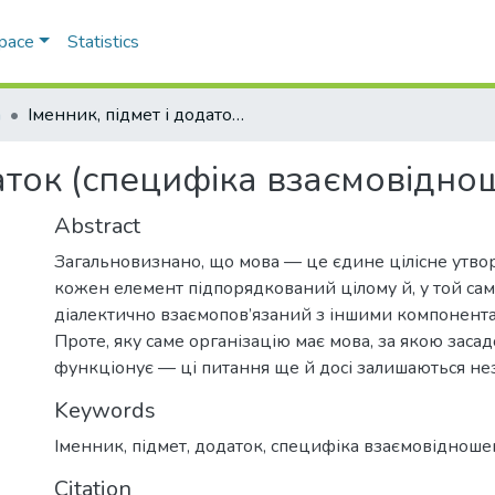
Space
Statistics
а
Іменник, підмет і додаток (специфіка взаємовідношень)
даток (специфіка взаємовідно
Abstract
Загальновизнано, що мова — це єдине цілісне утво
кожен елемент підпорядкований цілому й, у той сам
діалектично взаємопов’язаний з іншими компонента
Проте, яку саме організацію має мова, за якою заса
функціонує — ці питання ще й досі залишаються нез
Keywords
Іменник
,
підмет
,
додаток
,
специфіка взаємовідноше
Citation