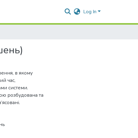
Log In
шень)
рення, в якому
ий час,
ми системи.
дою розбудована та
’ясовані.
нь