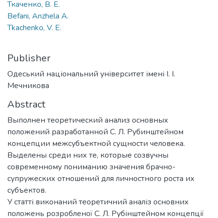
Ткаченко, В. Е.
Befani, Anzhela A.
Tkachenko, V. E.
Publisher
Одеський національний університет імені І. І.
Мечникова
Abstract
Выполнен теоретический анализ основных
положений разработанной С. Л. Рубинштейном
концепции межсубъектной сущности человека.
Выделены среди них те, которые созвучны
современному пониманию значения брачно-
супружеских отношений для личностного роста их
субъектов.
У статті виконаний теоретичний аналіз основних
положень розробленої С. Л. Рубінштейном концепції