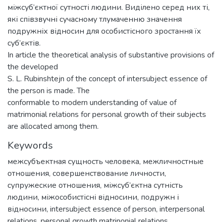
міжсуб’єктної сутності людини. Виділено серед них ті,
які співзвучні сучасному тлумаченню значення
подружніх відносин для особистісного зростання їх
суб’єктів.
In article the theoretical analysis of substantive provisions of
the developed
S. L. Rubinshtejn of the concept of intersubject essence of
the person is made. The
conformable to modern understanding of value of
matrimonial relations for personal growth of their subjects
are allocated among them.
Keywords
межсубъектная сущность человека
,
межличностные
отношения
,
совершенствование личности
,
супружеские отношения
,
міжсуб’єктна сутність
людини
,
міжособистісні відносини
,
подружн і
відносини
,
intersubject essence of person
,
interpersonal
relations
,
personal growth matrinonial relations