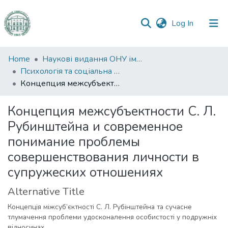
(current)
Log In
Communities
Home
Наукові видання ОНУ імені І. І. Мечникова
&
Психологія та соціальна робота
Collections
Концепция межсубъектности C. Л. Рубинштейна и современное понимание проблемы совершенствования личности в супружеских отношениях
All of DSpace
Концепция межсубъектности C. Л.
Рубинштейна и современное
Statistics
понимание проблемы
совершенствования личности в
супружеских отношениях
Alternative Title
Концепція міжсуб’єктності С. Л. Рубінштейна та сучасне
тлумачення проблеми удосконалення особистості у подружніх
відносинах