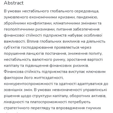
Abstract
В умовах нестабільного глобального середовища,
зумовленого економічними кризами, пандемією,
збройними конфліктами, кліматичними змінами та
геополітичними ризиками, питання забезпечення
фінансової стійкості підприємств набуває особливої
важливості. Вплив глобальних викликів на діяльність
суб’єктів господарювання проявляється через
порушення ланцюгів постачання, зниження попиту,
нестабільність валютного ринку, зростання вартості
капіталу та підвищення фінансових ризиків.
Фінансова стійкість підприємства виступає ключовим
фактором його життєздатності,
конкурентоспроможності та здатності адаптуватися до
зовнішніх змін. В умовах невизначеності управлінські
рішення щодо структури капіталу, оборотних активів,
ліквідності та платоспроможності потребують
стратегічного перегляду та впровадження гнучких