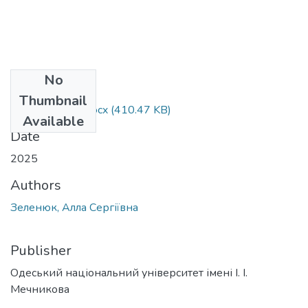
No
Files
Thumbnail
073_Зеленюк.docx
(410.47 KB)
Available
Date
2025
Authors
Зеленюк, Алла Сергіївна
Publisher
Одеський національний університет імені І. І.
Мечникова