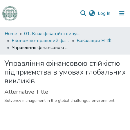
(current)
Log In
Communities
Home
01. Кваліфікаційні випускні роботи здобувачів вищої освіти
&
Економіко-правовий факультет
Бакалаври ЕПФ
Collections
Управління фінансовою стійкістю підприємства в умовах глобальних викликів
All of DSpace
Управління фінансовою стійкістю
підприємства в умовах глобальних
Statistics
викликів
Alternative Title
Solvency management in the global challenges environment