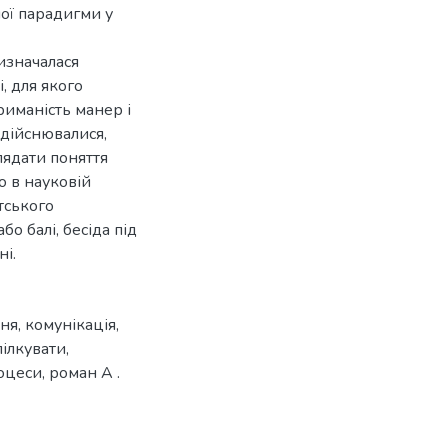
ої парадигми у
изначалася
, для якого
триманість манер і
 здійснювалися,
глядати поняття
о в науковій
тського
бо балі, бесіда під
ні.
ння
,
комунікація
,
пілкувати
,
оцеси
,
роман A .