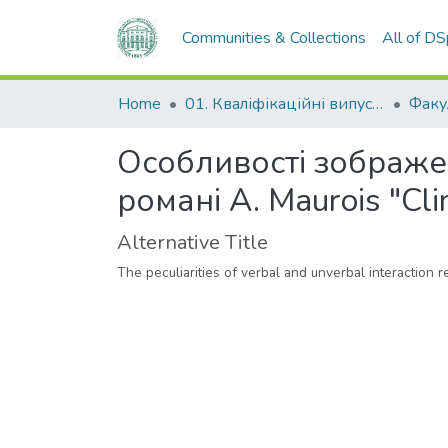
Communities & Collections
All of D
Home
01. Кваліфікаційні випускні роботи здобувачів вищої освіти
Особливості зображен
романі A. Maurois "Cli
Alternative Title
The peculiarities of verbal and unverbal interaction 