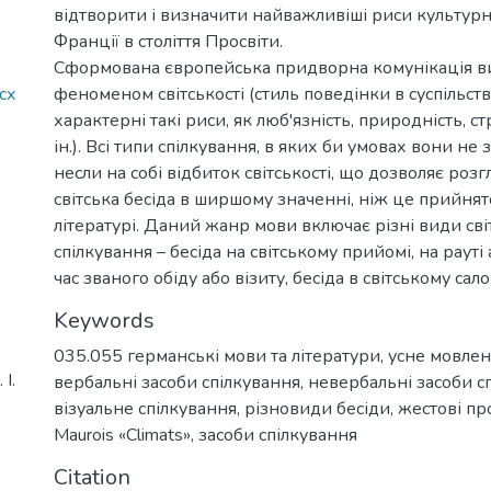
відтворити і визначити найважливіші риси культурн
Франції в століття Просвіти.
Сформована європейська придворна комунікація в
cx
феноменом світськості (стиль поведінки в суспільстві
характерні такі риси, як люб'язність, природність, с
ін.). Всі типи спілкування, в яких би умовах вони не
несли на собі відбиток світськості, що дозволяє роз
світська бесіда в ширшому значенні, ніж це прийнят
літературі. Даний жанр мови включає різні види сві
спілкування – бесіда на світському прийомі, на рауті а
час званого обіду або візиту, бесіда в світському сало
Keywords
035.055 германські мови та літератури
,
усне мовле
І.
вербальні засоби спілкування
,
невербальні засоби с
візуальне спілкування
,
різновиди бесіди
,
жестові пр
Maurois «Climats»
,
засоби спілкування
Citation