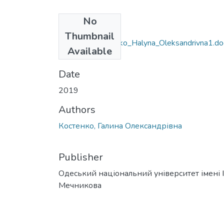
No
Files
Thumbnail
035.055_Kostenko_Halyna_Oleksandrivna1.do
Available
(57.47 KB)
Date
2019
Authors
Костенко, Галина Олександрівна
Publisher
Одеський національний університет імені І. 
Мечникова