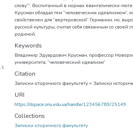
слову””. Воспитанный в нормах евангелически-люте
Крусман обладал тем “человеческим идеализмом”, 
свойственен для “вертеровской” Германии, но, выр
русской культуры, считал себя связанным со своей ст
родиной.
Keywords
Владимир Эдуардович Крусман
,
профессор Новоро
университета
,
“человеческий идеализм”
І.
Citation
Записки історичного факультету = Записки историч
URI
https://dspace.onu.edu.ua/handle/123456789/25149
Collections
Записки історичного факультету