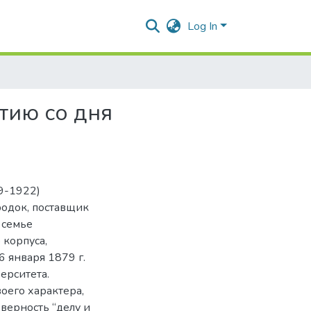
Log In
тию со дня
9-1922)
родок, поставщик
 семье
 корпуса,
6 января 1879 г.
ерситета.
оего характера,
 верность “делу и