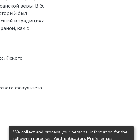
ранской веры, В Э.
который был
осший в традициях
раной, как с
ссийского
еского факультета
We collect and process your personal information for the
following purposes:
Authentication, Preferences,