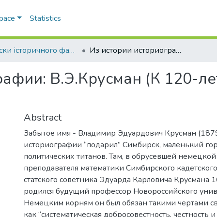
Space
Statistics
Записки історичного факультету
Из истории историографии: В.Э.Крусман (К 120-летию со дня рождения).
афии: В.Э.Крусман (К 120-ле
Abstract
Забытое имя - Владимир Эдуардович Крусман (187
историографии “подарил” Симбирск, маленький го
политических титанов. Там, в обрусевшей немецкой
преподавателя математики Симбирского кадетского
статского советника Эдуарда Карловича Крусмана 1
родился будущий профессор Новороссийского унив
Немецким корням он был обязан такими чертами св
как “систематическая добросовестность, честность и