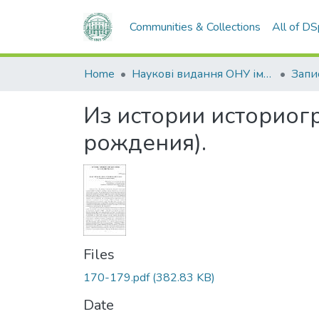
Communities & Collections
All of D
Home
Наукові видання ОНУ імені І. І. Мечникова
Из истории историогр
рождения).
Files
170-179.pdf
(382.83 KB)
Date