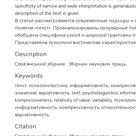
specificity of narrow and wide interpretation is generalize
description of the text is given
В статье рассматриваются современные подходы к
понятия «текст». Проанализированы популярные то
обобщена специфика узкой и широкой трактовки эт
Представлена психолингвистическая характеристик
Description
Слов’янський збірник : Збірник наукових праць.
Keywords
текст
,
психолінгвістика
,
інформативність
,
компресив
значення
,
варіативність
,
text
,
psycholinguistics
,
informa
kompressiveness
,
relativity of value
,
variability
,
психолин
информативность
,
компрессивность
,
относительнос
вариативность
Citation