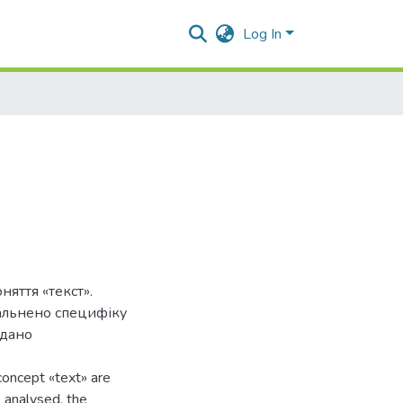
Log In
няття «текст».
гальнено специфіку
одано
concept «text» are
e analysed, the