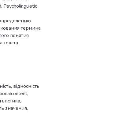
d. Psycholinguistic
 определению
лкования термина,
ого понятия.
а текста
ність
,
відносність
tionalcontent
,
гвистика
,
ть значения
,