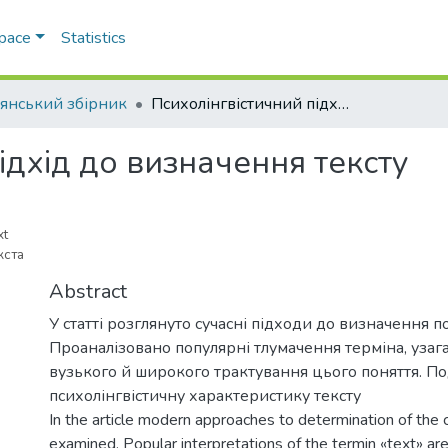
Space
Statistics
’янський збірник
Психолінгвістичний підхід до визначення тексту
ідхід до визначення тексту
xt
кста
Abstract
У статті розглянуто сучасні підходи до визначення по
Проаналізовано популярні тлумачення терміна, уза
вузького й широкого трактування цього поняття. П
психолінгвістичну характеристику тексту
In the article modern approaches to determination of the 
examined. Popular interpretations of the termin «text» ar