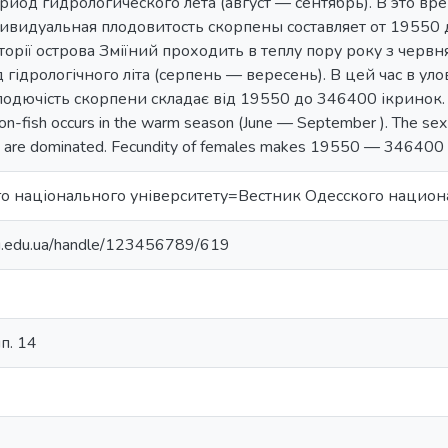
ериод гидрологического лета (август — сентябрь). В это в
ивидуальная плодовитость скорпены составляет от 19550 
торії острова Зміїний проходить в теплу пору року з червн
 гідрологічного літа (серпень — вересень). В цей час в ул
одючість скорпени складає від 19550 до 346400 ікринок. In t
ion-fish occurs in the warm season (June — September ). The sex 
s are dominated. Fecundity of females makes 19550 — 346400 
го національного університету=Вестник Одесского национ
nu.edu.ua/handle/123456789/619
ып. 14