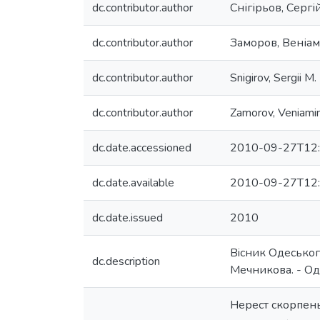
dc.contributor.author
Снігірьов, Серг
dc.contributor.author
Заморов, Веніам
dc.contributor.author
Snigirov, Sergii M.
dc.contributor.author
Zamorov, Veniamin
dc.date.accessioned
2010-09-27T12:
dc.date.available
2010-09-27T12:
dc.date.issued
2010
Вiсник Одеськог
dc.description
Мечникова. - Одес
Нерест скорпены