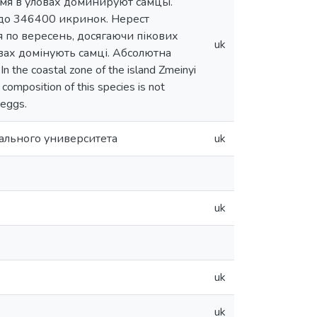
ремя в уловах доминируют самцы.
до 346400 икринок. Нерест
я по вересень, досягаючи пікових
uk
овах домінують самці. Абсолютна
he coastal zone of the island Zmeinyi
composition of this species is not
eggs.
ального университета
uk
uk
uk
uk