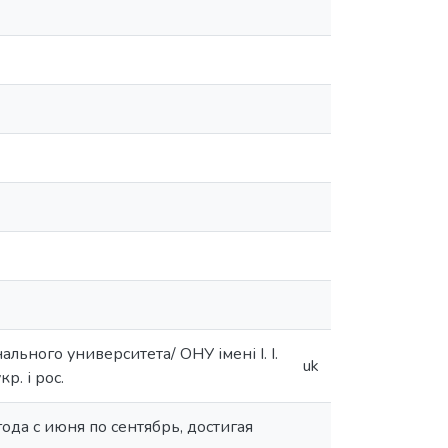
ьного университета/ ОНУ імені І. І.
uk
р. і рос.
да с июня по сентябрь, достигая