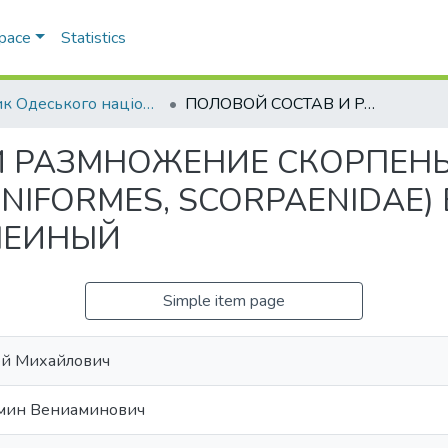
Space
Statistics
Вісник Одеського національного університету. Біологія
ПОЛОВОЙ СОСТАВ И РАЗМНОЖЕНИЕ СКОРПЕНЫ SCORPAENA PORCUS L. (SCORPAENIFORMES, SCORPAENIDAE) В ПРИБРЕЖНЫХ ВОДАХ ОСТРОВА ЗМЕИНЫЙ
И РАЗМНОЖЕНИЕ СКОРПЕН
ENIFORMES, SCORPAENIDAE
МЕИНЫЙ
Simple item page
ей Михайлович
амин Вениаминович