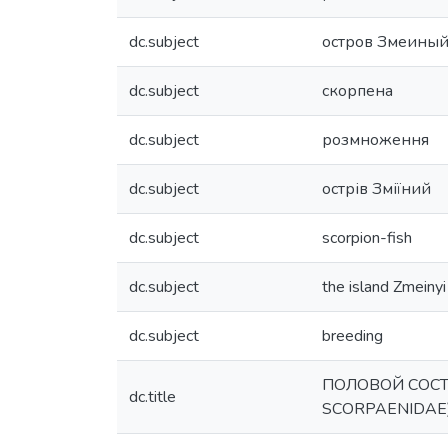
dc.subject
остров Змеины
dc.subject
скорпена
dc.subject
розмноження
dc.subject
острів Зміїний
dc.subject
scorpion-fish
dc.subject
the island Zmeinyi
dc.subject
breeding
ПОЛОВОЙ СОСТ
dc.title
SCORPAENIDAE