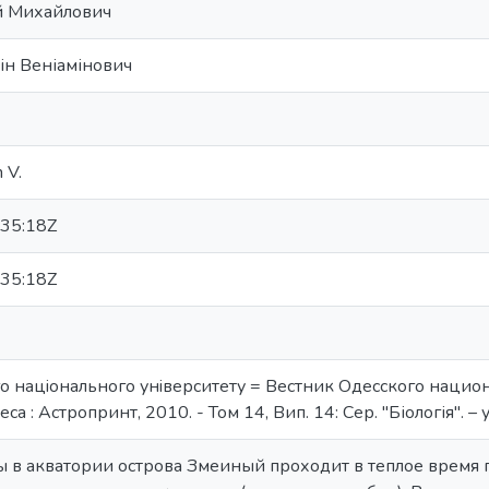
ій Михайлович
ін Веніамінович
 V.
35:18Z
35:18Z
о нацiонального унiверситету = Вестник Одесского национал
а : Астропринт, 2010. - Том 14, Вип. 14: Сер. "Біологія". – ук
 в акватории острова Змеиный проходит в теплое время го