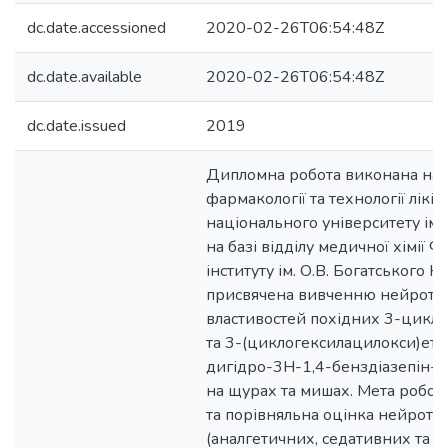
dc.date.accessioned
2020-02-26T06:54:48Z
dc.date.available
2020-02-26T06:54:48Z
dc.date.issued
2019
Дипломна робота виконана на 
фармакології та технології лікі
національного університету імен
на базі відділу медичної хімії Ф
інституту ім. О.В. Богатського Н
присвячена вивченню нейротр
властивостей похідних 3-цикл
та 3-(циклогексилацилокси)ето
дигідро-3Н-1,4-бенздіазепін-2-
на щурах та мишах. Мета робот
та порівняльна оцінка нейротр
(аналгетичних, седативних та а