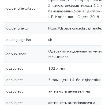
Кривенко, І. Р. Нейротропні вл
3-циклогексилацилокси-1,2-ди
dc.identifier.citation
бенздіазепін-2-онів : дипломна 
І. Р. Кривенко. – Одеса, 2019. – 
dc.identifier.uri
https://dspace.onu.edu.ua/hand
dc.language.iso
uk
Одеський національний університ
dc.publisher
Мечникова
dc.subject
102 хімія
dc.subject
3-заміщені 1,4-бенздіазепіни
dc.subject
активність аналгетична
dc.subject
активність антигіпоксична