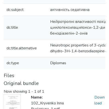
dc.subject
активність седативна
Нейротропні властивості похід
dc.title
циклогексилацилокси-1,2-дигі
бенздіазепін-2-онів
Neurotropic properties of 3-cycloh
dc.title.alternative
dihydro-3H-1,4-benzodiazepine-2-
dc.type
Diplomas
Files
Original bundle
Now showing
1 - 1 of 1
Name:
Down
102_Kryvenko Inna
load