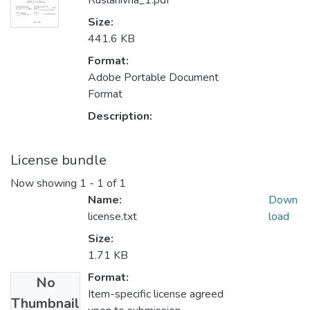
Ruslanivna_1.pdf
Size:
441.6 KB
Format:
Adobe Portable Document
Format
Description:
License bundle
Now showing
1 - 1 of 1
Name:
Down
license.txt
load
Size:
1.71 KB
Format:
No
Item-specific license agreed
Thumbnail