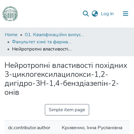
(current)
Log In
Communities
Home
01. Кваліфікаційні випускні роботи здобувачів вищої освіти
&
Факультет хімії та фармації
Collections
Нейротропні властивості похідних 3-циклогексилацилокси-1,2-дигідро-3Н-1,4-бенздіазепін-2-онів
All of DSpace
Нейротропні властивості похідних
3-циклогексилацилокси-1,2-
Statistics
дигідро-3Н-1,4-бенздіазепін-2-
онів
Simple item page
dc.contributor.author
Кривенко, Інна Русланівна