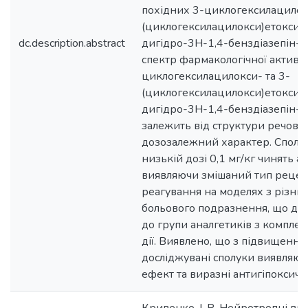
похідних 3-циклогексилацилокс
(циклогексилацилокси)етокси-1
dc.description.abstract
дигідро-3Н-1,4-бенздіазепін-2
спектр фармакологічної активно
циклогексилацилокси- та 3-
(циклогексилацилокси)етокси-1
дигідро-3Н-1,4-бенздіазепін-2
залежить від структури речовин
дозозалежний характер. Сполук
низькій дозі 0,1 мг/кг чинять а
виявляючи змішаний тип реце
реагування на моделях з різни
больового подразнення, що доз
до групи аналгетиків з компле
дії. Виявлено, що з підвищення
досліджувані сполуки виявляю
ефект та виразні антигіпоксичні