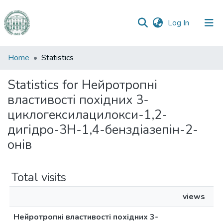
(current)
Log In
Communities
Home
Statistics
&
Collections
Statistics for Нейротропні
властивості похідних 3-
All of DSpace
циклогексилацилокси-1,2-
дигідро-3Н-1,4-бенздіазепін-2-
онів
Total visits
views
Нейротропні властивості похідних 3-