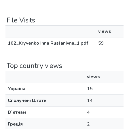
File Visits
views
102_Kryvenko Inna Ruslanivna_1.pdf
59
Top country views
views
Україна
15
Сполучені Штати
14
Вʼєтнам
4
Греція
2