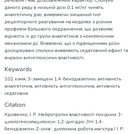
речовин і має дозозалежний характер. Сполуки
даного ряду в низькій дозі 0,1 мг/кг чинять
аналгетичну дію, виявляючи змішаний тип
рецепторного реагування на моделях з різним
профілем больового подразнення, що дозволяє
віднести їх до групи аналгетиків з комплексним
механізмом дії. Виявлено, що з підвищенням дози
досліджувані сполуки виявляють седативний ефект та
виразні антигіпоксичні властивості.
Keywords
102 хімія
,
3-заміщені 1,4-бенздіазепіни
,
активність
аналгетична
,
активність антигіпоксична
,
активність
седативна
Citation
Кривенко, І. Р. Нейротропні властивості похідних 3-
циклогексилацилокси-1,2-дигідро-3Н-1,4-
бенздіазепін-2-онів : дипломна робота магістра / І. Р.