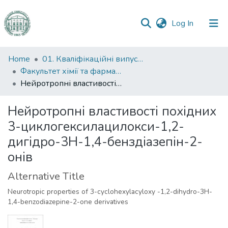
(current)
Log In
Communities
Home
01. Кваліфікаційні випускні роботи здобувачів вищої освіти
&
Факультет хімії та фармації
Collections
Нейротропні властивості похідних 3-циклогексилацилокси-1,2-дигідро-3Н-1,4-бенздіазепін-2-онів
All of DSpace
Нейротропні властивості похідних
3-циклогексилацилокси-1,2-
Statistics
дигідро-3Н-1,4-бенздіазепін-2-
онів
Alternative Title
Neurotropic properties of 3-cyclohexylacyloxy -1,2-dihydro-3H-
1,4-benzodiazepine-2-оne derivatives