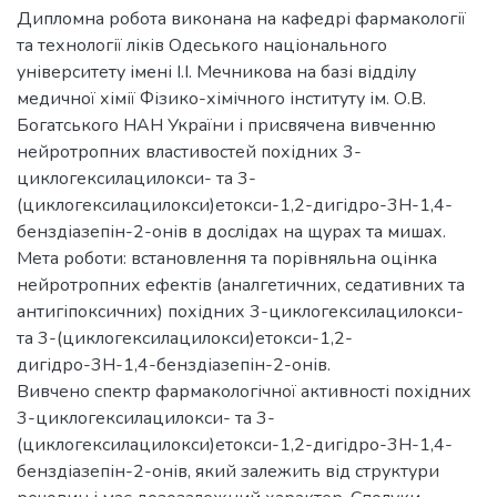
Дипломна робота виконана на кафедрі фармакології
та технології ліків Одеського національного
університету імені І.І. Мечникова на базі відділу
медичної хімії Фізико-хімічного інституту ім. О.В.
Богатського НАН України і присвячена вивченню
нейротропних властивостей похідних 3-
циклогексилацилокси- та 3-
(циклогексилацилокси)етокси-1,2-дигідро-3Н-1,4-
бенздіазепін-2-онів в дослідах на щурах та мишах.
Мета роботи: встановлення та порівняльна оцінка
нейротропних ефектів (аналгетичних, седативних та
антигіпоксичних) похідних 3-циклогексилацилокси-
та 3-(циклогексилацилокси)етокси-1,2-
дигідро-3Н-1,4-бенздіазепін-2-онів.
Вивчено спектр фармакологічної активності похідних
3-циклогексилацилокси- та 3-
(циклогексилацилокси)етокси-1,2-дигідро-3Н-1,4-
бенздіазепін-2-онів, який залежить від структури