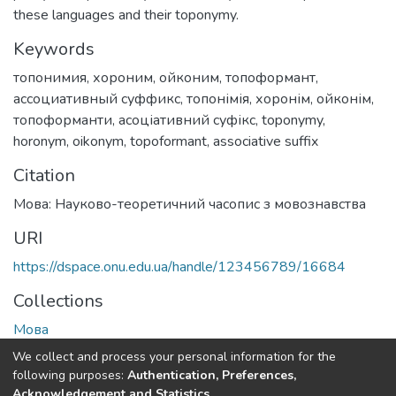
these languages and their toponymy.
Keywords
топонимия
,
хороним
,
ойконим
,
топоформант
,
ассоциативный суффикс
,
топонімія
,
хоронім
,
ойконім
,
топоформанти
,
асоціативний суфікс
,
toponymy
,
horonym
,
oikonym
,
topoformant
,
associative suffix
Citation
Мова: Науково-теоретичний часопис з мовознавства
URI
https://dspace.onu.edu.ua/handle/123456789/16684
Collections
Мова
We collect and process your personal information for the
Full item page
following purposes:
Authentication, Preferences,
Acknowledgement and Statistics
.