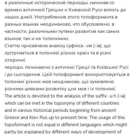
в различные исторические периоды, начиная со
времен античной Греции и Киевской Руси вплоть до
наших дней. Употребление этого топоформанта в
разных языках неодинаково, что обусловлено, в
частности, различными путями развития как самих
языков, так и их топонимии.
Статтю присвячено аналізу суфікса -ия (-іа), що
зустрічається в топонімії різних країн та в різні
історичні
періоди, починаючи з античної Греції та Київської Русі
і до сьогодення. Цей топоформант використовується в
топонімії різних мов неоднаково, що зумовлено
різними шляхами розвитку цих мов і їх топонімії.
The article is devoted to the analysis of the suffix -u h (-ia)
which can be met in the toponymy of different countries
and in various historical periods beginning from ancient
Greece and Kiev Rus up to present time. The usage of this
topoformant is not equal in different languages which might
partly be explained by different ways of development of