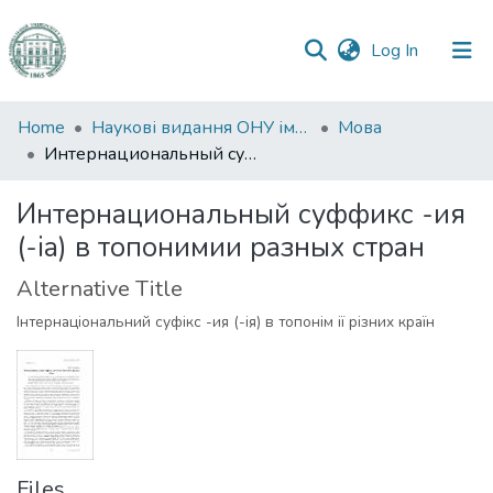
(current)
Log In
Communities
Home
Наукові видання ОНУ імені І. І. Мечникова
Мова
&
Интернациональный суффикс -ия (-ia) в топонимии разных стран
Collections
Интернациональный суффикс -ия
All of DSpace
(-ia) в топонимии разных стран
Statistics
Alternative Title
Інтернаціональний суфікс -ия (-ія) в топонім ії різних країн
Files