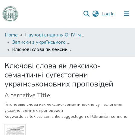
(current)
Log In
Communities
Home
Наукові видання ОНУ імені І. І. Мечникова
&
Записки з українського мовознавства
Collections
Ключові слова як лексико-семантичні сугестогени українськомовних проповідей
All of DSpace
Ключові слова як лексико-
семантичні сугестогени
Statistics
українськомовних проповідей
Alternative Title
Ключевые слова как лексико-семантические суггестогены
украиноязычных проповедей
Keywords as lexical-semantic suggestogen of Ukrainian sermons