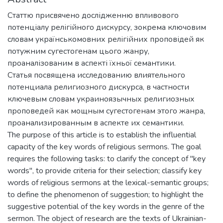
Статтю присвячено дослідженню впливового
потенціалу релігійного дискурсу, зокрема ключовим
словам українськомовних релігійних проповідей як
потужним сугестогенам цього жанру,
проаналізованим в аспекті їхньої семантики.
Статья посвящена исследованию влиятельного
потенциала религиозного дискурса, в частности
ключевым словам украиноязычных религиозных
проповедей как мощным сугестогенам этого жанра,
проанализированным в аспекте их семантики.
The purpose of this article is to establish the influential
capacity of the key words of religious sermons. The goal
requires the following tasks: to clarify the concept of "key
words", to provide criteria for their selection; classify key
words of religious sermons at the lexical-semantic groups;
to define the phenomenon of suggestion; to highlight the
suggestive potential of the key words in the genre of the
sermon. The object of research are the texts of Ukrainian-