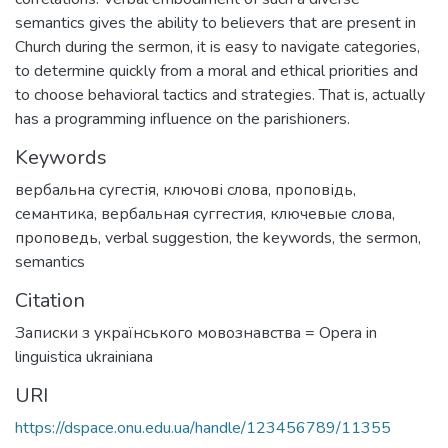
semantics gives the ability to believers that are present in
Church during the sermon, it is easy to navigate categories,
to determine quickly from a moral and ethical priorities and
to choose behavioral tactics and strategies. That is, actually
has a programming influence on the parishioners.
Keywords
вербальна сугестія
,
ключові слова
,
проповідь
,
семантика
,
вербальная суггестия
,
ключевые слова
,
проповедь
,
verbal suggestion
,
the keywords
,
the sermon
,
semantics
Citation
Записки з українського мовознавства = Opera in
linguistica ukrainiana
URI
https://dspace.onu.edu.ua/handle/123456789/11355