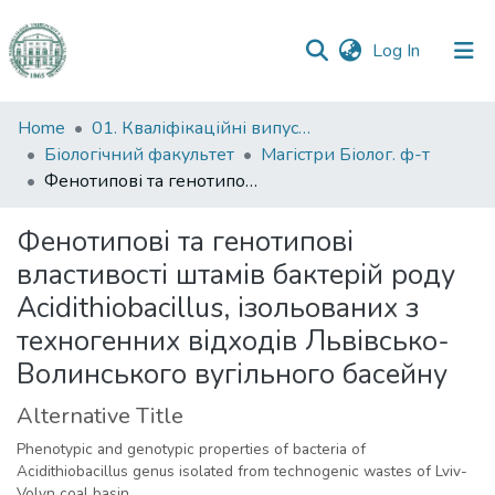
(current)
Log In
Communities
Home
01. Кваліфікаційні випускні роботи здобувачів вищої освіти
&
Біологічний факультет
Магістри Біолог. ф-т
Collections
Фенотипові та генотипові властивості штамів бактерій роду Acidithiobacillus, ізольованих з техногенних відходів Львівсько-Волинського вугільного басейну
All of DSpace
Фенотипові та генотипові
властивості штамів бактерій роду
Statistics
Acidithiobacillus, ізольованих з
техногенних відходів Львівсько-
Волинського вугільного басейну
Alternative Title
Phenotypic and genotypic properties of bacteria of
Acidithiobacillus genus isolated from technogenic wastes of Lviv-
Volyn coal basin