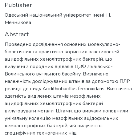
Publisher
Одеський національний університет імені І. І.
Мечникова
Abstract
Проведено дослідження основних молекулярно-
біологічних та практично корисних властивостей
ацидофільних хемолітотрофних бактерій, що
вилучені з породних відвалів ЦЗФ Львівсько-
Волинського вугільного басейну. Визначено
належність досліджуваних штамів за допомогою ПЛР
реакції до виду Acidithiobacillus ferrooxidans. Визначена
здатність виділених штамів мезофільних
ацидофільних хемолітотрофних бактерій
вилуговувати метали. Штами, що вивчали поповнили
унікальну колекцію мезофільних ацідофильних
хемолітотрофних бактерій, які вилучені із
специфічних техногенних ніш.