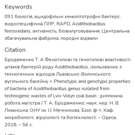
Keywords
091 біологія
,
ацидофільні хемолітотрофні бактерії
,
видоспецифічна ПЛР
,
RAPD
,
Acidithiobacillus
ferrooxidans
,
активність, біовилуговування
,
Центральна
збагачувальна фабрика
,
породні відвали
Citation
Бродяженко Т. А Фенотипові та генотипові властивості
штамів бактерій роду Acidithiobacillus, ізольованих з
техногенних відходів Львівсько-Волинського
вугільного басейну = Phenotypic and genotypic properties
of bacteria of Acidithiobacillus genus isolated from
technogenic wastes of Lviv-Volyn coal basin : дипломна
робота магістра / Т. А. Бродяженко; наук. кер. Н. В.
Ліманська; ОНУ ім. І.І. Мечникова, Біол. ф-т, Каф.
мікробіології, вірусології та біотехнології. – Одеса,
2018. – 56 с.