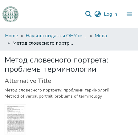
(current)
Log In
Communities
Home
Наукові видання ОНУ імені І. І. Мечникова
Мова
&
Метод словесного портрета: проблемы терминологии
Collections
Метод словесного портрета:
All of DSpace
проблемы терминологии
Statistics
Alternative Title
Метод словесного портрету: проблеми термінології
Method of verbal portrait: problems of terminology