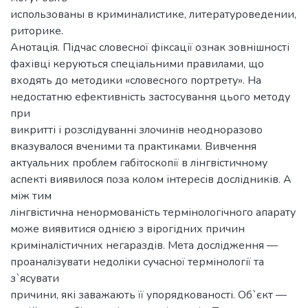
использованы в криминалистике, литературоведении,
риторике.
Анотація. Підчас словесної фіксації ознак зовнішності
фахівці керуються спеціальними правилами, що
входять до методики «словесного портрету». На
недостатню ефективність застосування цього методу
при
викритті і розслідуванні злочинів неодноразово
вказувалося вченими та практиками. Вивчення
актуальних проблем габітоскопії в лінгвістичному
аспекті виявилося поза колом інтересів дослідників. А
між тим
лінгвістична ненормованість термінологічного апарату
може виявитися однією з вірогідних причин
криміналістичних негараздів. Мета дослідження —
проаналізувати недоліки сучасної термінології та
з`ясувати
причини, які заважають її упорядкованості. Об`єкт —