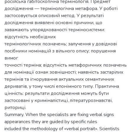
російська габітоскопічна термінологія. Предмет
дослідження — термінологічна метафора. У роботі
застосовується описовий метод. У результаті
дослідження виявлені основні причини, що
заважають упорядкованості терміносистеми:
відсутність необхідних
термінологічних позначень; залучення у довідкові
посібники номінацій з вільного опису; порушення
вимог
точності терміна; відсутність метафоричних позначень
для номінації ознак зовнішності; наявність застарілих
термінів та ігнорування актуальних семантичних
дериватів, у тому числі епонімного типу. Практична
цінність: результати дослідження можуть бути
застосовані у криміналістиці, літературознавстві,
риториці.
Summary. When the specialists are fixing verbal signs
appearances they are guided by specific rules
included the methodology of «verbal portrait». Scientists