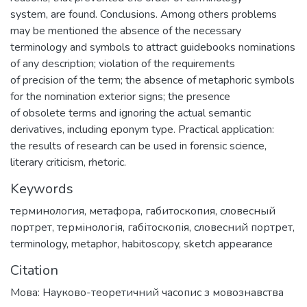
system, are found. Conclusions. Among others problems
may be mentioned the absence of the necessary
terminology and symbols to attract guidebooks nominations
of any description; violation of the requirements
of precision of the term; the absence of metaphoric symbols
for the nomination exterior signs; the presence
of obsolete terms and ignoring the actual semantic
derivatives, including eponym type. Practical application:
the results of research can be used in forensic science,
literary criticism, rhetoric.
Keywords
терминология
,
метафора
,
габитоскопия
,
словесный
портрет
,
термінологія
,
габітоскопія
,
словесний портрет
,
terminology
,
metaphor
,
habitoscopy
,
sketch appearance
Citation
Мова: Науково-теоретичний часопис з мовознавства