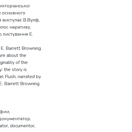
вікторіанської
у основного
 виступає В.Вулф,
олос наративу,
 листування Е.
s E. Barrett Browning
ure about the
inality of the
: the story is
el Flush, narrated by
 E. Barrett Browning
афии
,
документатор
,
ator
,
documentor
,