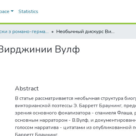
Space
Statistics
Записки з романо-германської філології
Необычный дискурс Вирджинии Вулф
 Вирджинии Вулф
Abstract
В статье рассматривается необычная структура био
викторианской поэтессы Э. Барретт Браунинг, пред
зрения основного фокализатора - спаниеля Флаша, 
основным нарратором - В.Вулф, и документирован
голосом нарратива - цитатами из опубликованной п
Барретт Браунинг.