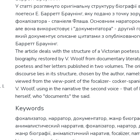
У статті розглянуто оригінальну структуру біографії 
поетеси Е. Барретт Браунінг, яку подано з точку зор
фокалізатора - спаніеля Флаша. Основним наратором
але вона використовує і "документатора" - другий г
який документує описане цитатами з опублікованого
Барретт Браунінг.
The article deals with the structure of a Victorian poetes
biography, restored by V. Woolf from documentary literat
poetess and her letters published in two volumes. The orig
discourse lies in its structure, chosen by the author, namely
viewed from the view-point of the focalizer- cocker-spani
І.
V. Woolf, using in the narrative the second voice - that of
herself, who "documents" the said.
Keywords
фокализатор
,
нарратор
,
документатор
,
жанр биогр
анималистический нарратив
,
фокалізатор
,
наратор
,
жанр біографії
,
анімалістичний наратив
,
focalizer
,
narr