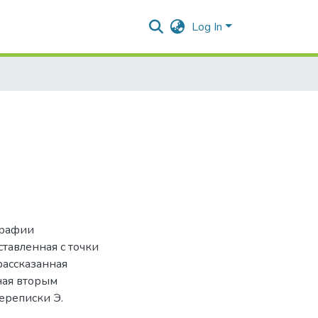
Log In
графии
ставленная с точки
рассказанная
ная вторым
ереписки Э.