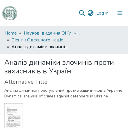
(current)
Log In
Communities
Home
Наукові видання ОНУ імені І. І. Мечникова
&
Вісник Одеського національного університету. Правознавство
Collections
Аналіз динаміки злочинів проти захисників в Україні
All of DSpace
Аналіз динаміки злочинів проти
захисників в Україні
Statistics
Alternative Title
Анализ динамики преступлений против защитников в Украине
Dynamics’ analysis of crimes against defenders in Ukraine