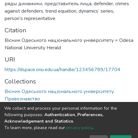
ряды динамики
,
представитель лица
,
defender
,
crimes
against defenders
,
trend equation
,
dynamics’ series
,
person’s representative
Citation
Вісник Одеського національного університету = Odesa
National University Herald
URI
https://dspace.onu.edu.ua/handle/123456789/17704
Collections
Вісник Одеського національного університету.
Правознавство
We collect and process your personal information for the
Full item page
following purposes:
Authentication, Preferences,
Acknowledgement and Statistics
.
To learn more, please read our
privacy policy
.
DSpace software
copyright © 2009-2026
LYRASIS