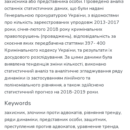
захисника або представника особи. Проведено аналіз
останніх статистичних даних, що були надані
Генеральною прокуратурою України, з відомостями
про кількість зареєстрованих упродовж 2013-2017
роки, січня-лютого 2018 року кримінальних
правопорушень (проваджень), відповідальність за
скоєння яких передбачена статтями 397- 400
Кримінального кодексу України, та результати їх
досудового розслідування. За цими даними була
виявлена тенденція зміни кількості, виконано
статистичний аналіз та аналітичне згладжування ряду
динаміки із застосуванням лінійного та
поліноміального рівняння, а також здійснено
статистичний прогноз на 2018-2019 роки.
Keywords
захисник
,
злочини проти адвокатів
,
рівняння тренду
,
ряди динаміки
,
представник особи
,
защитник
,
преступления против адвокатов
,
уравнение тренда
,