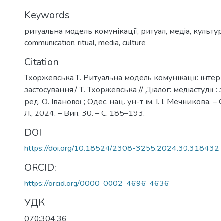
Keywords
ритуальна модель комунікації
,
ритуал
,
медіа
,
культу
communication
,
ritual
,
media
,
culture
Citation
Тхоржевська Т. Ритуальна модель комунікації: інтер
застосування / Т. Тхоржевська // Діалог: медіастудії : з
ред. О. Іванової ; Одес. нац. ун-т ім. І. І. Мечникова. –
Л., 2024. – Вип. 30. – С. 185–193.
DOI
https://doi.org/10.18524/2308-3255.2024.30.318432
ORCID:
https://orcid.org/0000-0002-4696-4636
УДК
070:304.36