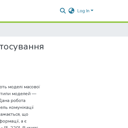
Log In
стосування
ють моделі масової
и типи моделей —
 Дана робота
ель комунікації
важається, що
ормації, а є
5, 220]. В статті