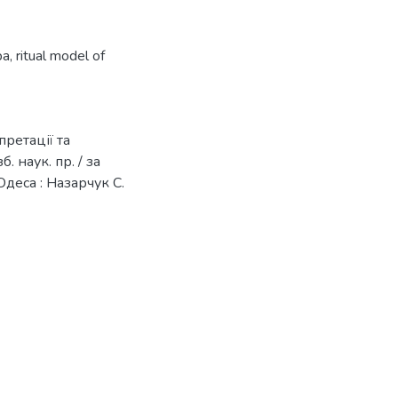
ра
,
ritual model of
претації та
б. наук. пр. / за
 Одеса : Назарчук С.