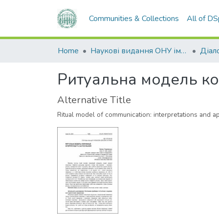
Communities & Collections
All of D
Home
Наукові видання ОНУ імені І. І. Мечникова
Діало
Ритуальна модель ком
Alternative Title
Ritual model of communication: interpretations and ap