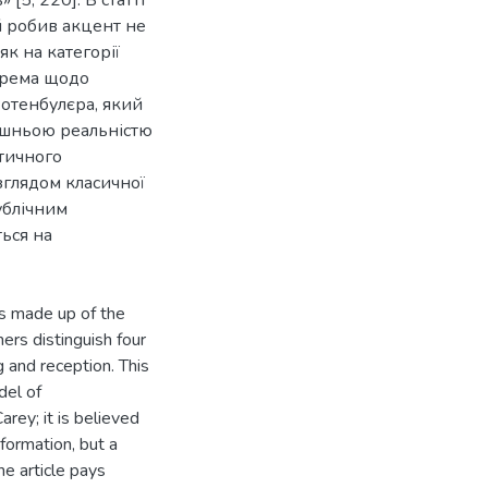
й робив акцент не
як на категорії
окрема щодо
 Ротенбулєра, який
ишньою реальністю
тичного
зглядом класичної
ублічним
ться на
is made up of the
ers distinguish four
 and reception. This
del of
rey; it is believed
formation, but a
he article pays