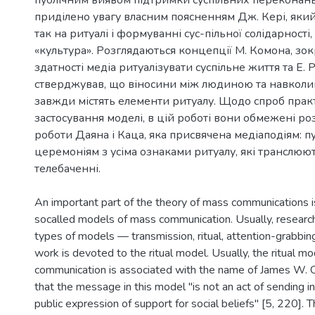
приділено увагу власним поясненням Дж. Кері, яки
так на ритуалі і формуванні сус-пільної солідарності, 
«культура». Розглядаються концепції М. Комона, з
здатності медіа ритуалізувати суспільне життя та Е.
стверджував, що віносини між людиною та навкол
завжди містять елементи ритуалу. Щодо спроб прак
застосування моделі, в цій роботі вони обмежені ро
роботи Даяна і Каца, яка присвячена медіаподіям: п
церемоніям з усіма ознаками ритуалу, які транслюю
An important part of the theory of mass communications 
socalled models of mass communication. Usually, research
types of models — transmission, ritual, attention-grabbing
work is devoted to the ritual model. Usually, the ritual mo
communication is associated with the name of James W. Ca
that the message in this model "is not an act of sending in
public expression of support for social beliefs" [5, 220]. T