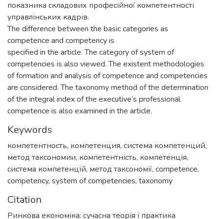
показника складових професійної компетентності
управлінських кадрів.
The difference between the basic categories as
competence and competency is
specified in the article. The category of system of
competencies is also viewed. The existent methodologies
of formation and analysis of competence and competencies
are considered. The taxonomy method of the determination
of the integral index of the executive’s professional
competence is also examined in the article.
Keywords
компетентность
,
компетенция
,
система компетенций
,
метод таксономии
,
компетентність
,
компетенція
,
система компетенцій
,
метод таксономії
,
competence
,
competency
,
system of competencies
,
taxonomy
Citation
Ринкова економіка: сучасна теорія і практика