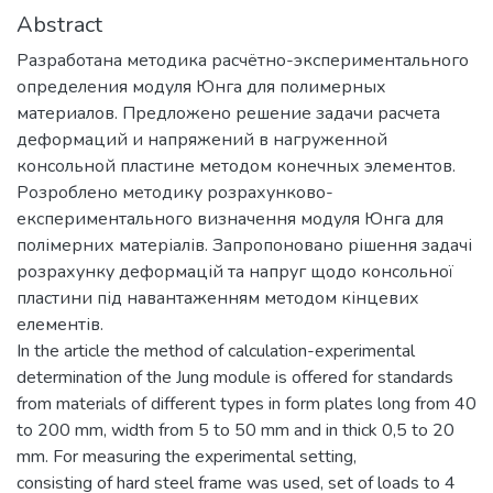
Abstract
Разработана методика расчётно-экспериментального
определения модуля Юнга для полимерных
материалов. Предложено решение задачи расчета
деформаций и напряжений в нагруженной
консольной пластине методом конечных элементов.
Розроблено методику розрахунково-
експериментального визначення модуля Юнга для
полімерних матеріалів. Запропоновано рішення задачі
розрахунку деформацій та напруг щодо консольної
пластини під навантаженням методом кінцевих
елементів.
In the article the method of calculation-experimental
determination of the Jung module is offered for standards
from materials of different types in form plates long from 40
to 200 mm, width from 5 to 50 mm and in thick 0,5 to 20
mm. For measuring the experimental setting,
consisting of hard steel frame was used, set of loads to 4