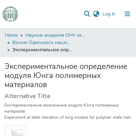
(current)
Log In
Communities
Home
Наукові видання ОНУ імені І. І. Мечникова
&
Вісник Одеського національного університету. Хімія
Collections
Экспериментальное определение модуля Юнга полимерных материалов
All of DSpace
Экспериментальное определение
модуля Юнга полимерных
Statistics
материалов
Alternative Title
Експериментальне визначення модуля Юнга полімерных
матеріалів
Experiment al dete rmination of Jung module for polymer mate rials