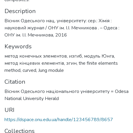
Description
Вісник Одеського нац. університету: сер.: Хімія :
науковий журнал / ОНУ ім. І.І. Мечникова . – Одеса :
ОНУ ім. І.І. Мечникова, 2016
Keywords
метод конечных элементов
,
изгиб
,
модуль Юнга
,
метод кінцевих елементів
,
згин
,
the finite elements
method
,
curved
,
Jung module
Citation
Вісник Одеського національного університету = Odesa
National University Herald
URI
https://dspace.onu.edu.ua/handle/123456789/8657
Collections