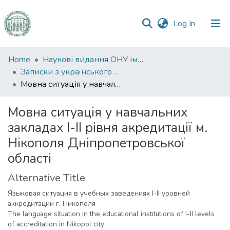
(current)
Log In
Communities
Home
Наукові видання ОНУ імені І. І. Мечникова
&
Записки з українського мовознавства
Collections
Мовна ситуація у навчальних закладах І-ІІ рівня акредитації м. Нікополя Дніпропетровської області
All of DSpace
Мовна ситуація у навчальних
закладах І-ІІ рівня акредитації м.
Statistics
Нікополя Дніпропетровської
області
Alternative Title
Языковая ситуация в учебных заведениях I-II уровней
аккредитации г. Никополя
The language situation in the educational institutions of I-II levels
of accreditation in Nikopol city