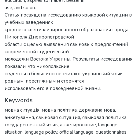
education, aspires to make it better in
use, and so on.
Статья посвящена исследованию языковой ситуации в
учебных заведениях
среднего специализированного образования города
Никополя Днепропетровской
области с целью выявления языковых предпочтений
современной студенческой
молодежи Востока Украины. Результаты исследования
показали, что никопольские
студенты в большинстве считают украинский язык
родным, престижным и стремятся
использовать его в повседневной жизни.
Keywords
мовна ситуація
,
мовна політика
,
державна мова
,
анкетування
,
языковая ситуация
,
языковая политика
,
государственный язык
,
анкетирование
,
language
situation
,
language policy
,
official language
,
questionnaires