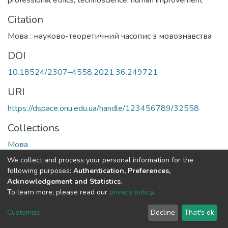
Citation
Мова : науково-теоретичний часопис з мовознавства
DOI
10.18524/2307–4558.2021.36.249721
URI
https://dspace.onu.edu.ua/handle/123456789/32558
Collections
Мова
We collect and process your personal information for the
Full item page
following purposes:
Authentication, Preferences,
Acknowledgement and Statistics
.
To learn more, please read our
privacy policy
.
DSpace software
copyright © 2009-2026
LYRASIS
Cookie
Privacy
End User
Send
Customize
Decline
That's ok
settings
policy
Agreement
Feedback