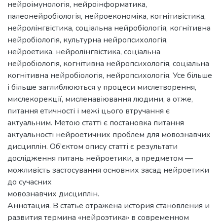
нейроімунологія, нейроінформатика,
палеонейробіологія, нейроекономіка, когнітивістика,
нейролінгвістика, соціальна нейробіологія, когнітивна
нейробіологія, культурна нейропсихологія,
нейроетика. нейролінгвістика, соціальна
нейробіологія, когнітивна нейропсихологія, соціальна
когнітивна нейробіологія, нейропсихологія. Усе більше
і більше заглиблюються у процеси мислетворення,
мислекорекції, мисленавіювання людини, а отже,
питання етичності і межі цього втручання є
актуальним. Метою статті є постановка питання
актуальності нейроетичних проблем для мовознавчих
дисциплін. Об’єктом опису статті є результати
дослідження питань нейроетики, а предметом —
можливість застосування основних засад нейроетики
до сучасних
мовознавчих дисциплін.
Аннотация. В статье отражена история становления и
развития термина «нейроэтика» в современном