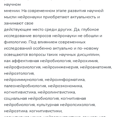
научном
мнении. На современном этапе развития научной
мысли нейронауки приобретают актуальность и
занимают свое
действующее место среди других. Да, глубокое
исследование вопросов нейронауки не обошли и
филологию. Под влиянием современных
исследований особенно актуально и по-новому
освещаются вопросы таких научных дисциплин,
как аффективная нейробиология, нейрохимия,
нейрофизиология, нейроинженерия, нейроанатомия,
нейроэтология,
нейроиммунология, нейроинформатика,
палеонейробиология, нейроэкономика,
когнитивистика, нейролингвистика,
социальная нейробиология, когнитивная
нейробиология, культурная нейропсихология,
нейроэтика. когнитивистики,