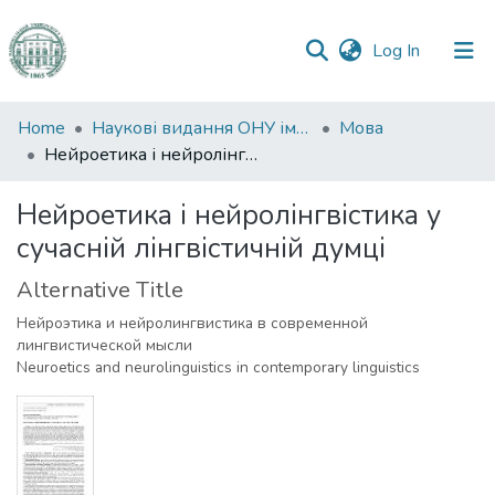
(current)
Log In
Communities
Home
Наукові видання ОНУ імені І. І. Мечникова
Мова
&
Нейроетика і нейролінгвістика у сучасній лінгвістичній думці
Collections
Нейроетика і нейролінгвістика у
All of DSpace
сучасній лінгвістичній думці
Statistics
Alternative Title
Нейроэтика и нейролингвистика в современной
лингвистической мысли
Neuroetics and neurolinguistics in contemporary linguistics