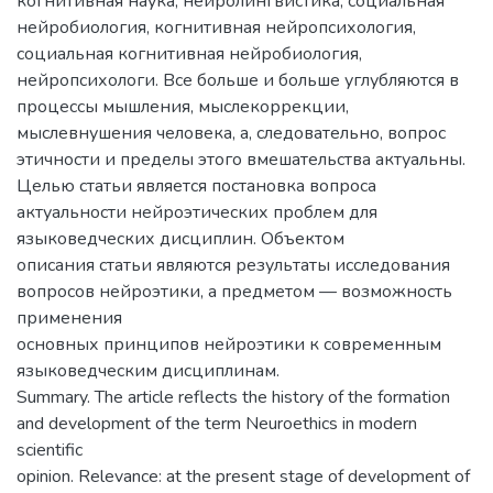
когнитивная наука, нейролингвистика, социальная
нейробиология, когнитивная нейропсихология,
социальная когнитивная нейробиология,
нейропсихологи. Все больше и больше углубляются в
процессы мышления, мыслекоррекции,
мыслевнушения человека, а, следовательно, вопрос
этичности и пределы этого вмешательства актуальны.
Целью статьи является постановка вопроса
актуальности нейроэтических проблем для
языковедческих дисциплин. Объектом
описания статьи являются результаты исследования
вопросов нейроэтики, а предметом — возможность
применения
основных принципов нейроэтики к современным
языковедческим дисциплинам.
Summary. The article reflects the history of the formation
and development of the term Neuroethics in modern
scientific
opinion. Relevance: at the present stage of development of