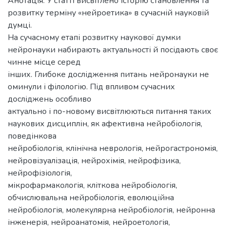
Анотація. У статті висвітлено історію становлення та
розвитку терміну «нейроетика» в сучасній науковій
думці.
На сучасному етапі розвитку наукової думки
нейронауки набирають актуальності й посідають своє
чинне місце серед
інших. Глибоке дослідження питань нейронауки не
оминули і філологію. Під впливом сучасних
досліджень особливо
актуально і по-новому висвітлюються питання таких
наукових дисциплін, як афективна нейробіологія,
поведінкова
нейробіологія, клінічна неврологія, нейрогастрономія,
нейровізуалізація, нейрохімія, нейрофізика,
нейрофізіологія,
мікрофармакологія, кліткова нейробіологія,
обчислювальна нейробіологія, еволюційна
нейробіологія, молекулярна нейробіологія, нейронна
інженерія, нейроанатомія, нейроетологія,