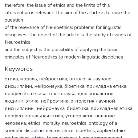
therefore, the issue of ethics and the limits of this
intervention is relevant. The aim of the article is to raise the
question
of the relevance of Neuroethical problems for linguistic
disciplines. The object of the article is the study of issues of
Neuroethics,
and the subject is the possibility of applying the basic
principles of Neuroethics to modern linguistic disciplines
Keywords
етика
,
мораль
,
нейроетика
,
онтологія наукової
дисципліни
,
нейронаука
,
біоетика
,
прикладна етика
,
професійна етика
,
технонаука
,
вдосконалення
людини
,
этика
,
нейроэтика
,
онтология научной
дисциплины
,
нейронаука
,
биоэтика
,
прикладная этика
,
профессиональная этика
,
усовершенствование
человека
,
ethics
,
morality
,
neuroethics
,
ontology of a
scientific discipline
,
neuroscience
,
bioethics
,
applied ethics
,
professional ethics
,
technoscience
,
human improvement