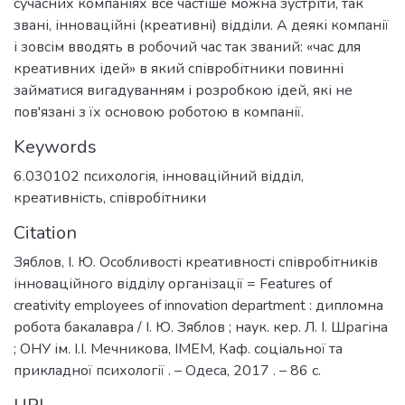
сучасних компаніях все частіше можна зустріти, так
звані, інноваційні (креативні) відділи. А деякі компанії
і зовсім вводять в робочий час так званий: «час для
креативних ідей» в який співробітники повинні
займатися вигадуванням і розробкою ідей, які не
пов'язані з їх основою роботою в компанії.
Keywords
6.030102 психологія
,
інноваційний відділ
,
креативність
,
співробітники
Citation
Зяблов, І. Ю. Особливості креативності співробітників
інноваційного відділу організації = Features of
creativity employees of innovation department : дипломна
робота бакалавра / І. Ю. Зяблов ; наук. кер. Л. І. Шрагіна
; ОНУ ім. І.І. Мечникова, ІМЕМ, Каф. соціальної та
прикладної психології . – Одеса, 2017 . – 86 с.