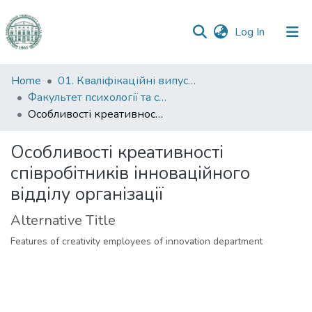
(current)
Log In
Communities
Home
01. Кваліфікаційні випускні роботи здобувачів вищої освіти
&
Факультет психології та соціальної роботи
Collections
Особливості креативності співробітників інноваційного відділу організації
All of DSpace
Особливості креативності
співробітників інноваційного
Statistics
відділу організації
Alternative Title
Features of creativity employees of innovation department