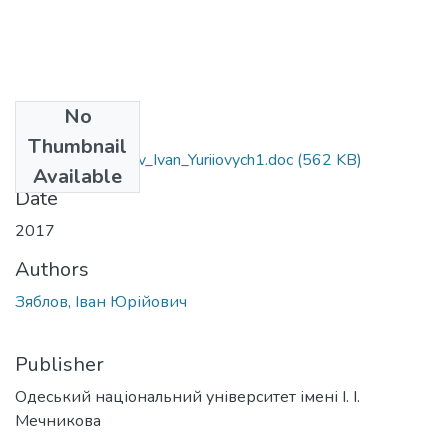
No
Files
Thumbnail
6.030102_Ziablov_Ivan_Yuriiovych1.doc
(562 KB)
Available
Date
2017
Authors
Зяблов, Іван Юрійович
Publisher
Одеський національний університет імені І. І.
Мечникова