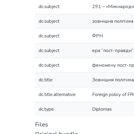
dc.subject
291 – «Міжнародні 
dc.subject
зовнішня політика
dc.subject
ФРН
dc.subject
ера “пост-правди”
dc.subject
феномену пост-п
dc.title
Зовнішня політика
dc.title.alternative
Foreign policy of F
dc.type
Diplomas
Files