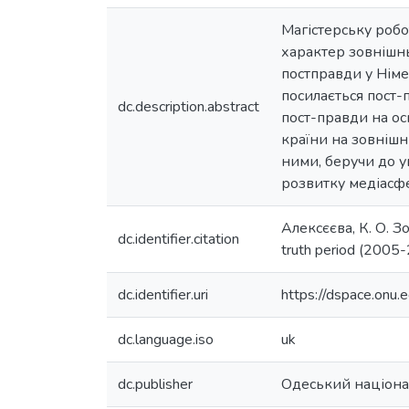
Магістерську роб
характер зовнішнь
постправди у Німеч
посилається пост-
dc.description.abstract
пост-правди на ос
країни на зовнішн
ними, беручи до у
розвитку медіасфе
Алексєєва, К. О. З
dc.identifier.citation
truth period (2005
dc.identifier.uri
https://dspace.on
dc.language.iso
uk
dc.publisher
Одеський націонал