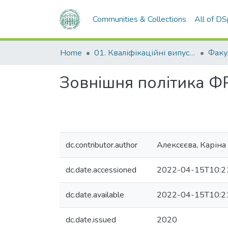
Communities & Collections
All of D
Home
01. Кваліфікаційні випускні роботи здобувачів вищої освіти
Зовнішня політика ФР
dc.contributor.author
Алексєєва, Каріна
dc.date.accessioned
2022-04-15T10:2
dc.date.available
2022-04-15T10:2
dc.date.issued
2020