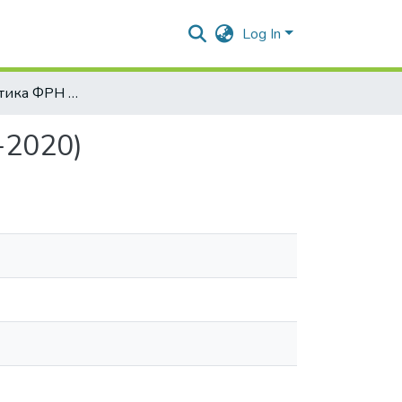
Log In
Зовнішня політика ФРН в еру "пост-правди" (2005-2020)
-2020)