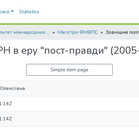
Space
Statistics
Факультет міжнародних відносин, політології та соціології
Магістри ФМВПС
Н в еру "пост-правди" (2005
Simple item page
 Олексїївна
1:14Z
1:14Z