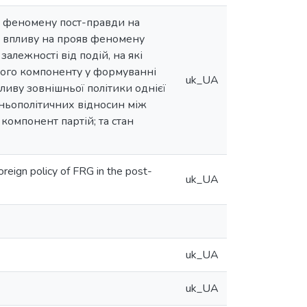
у феномену пост-правди на
х впливу на прояв феномену
алежності від подій, на які
чного компоненту у формуванні
uk_UA
ливу зовнішньої політики однієї
шньополітичних відносин між
компонент партій; та стан
ign policy of FRG in the post-
uk_UA
uk_UA
uk_UA