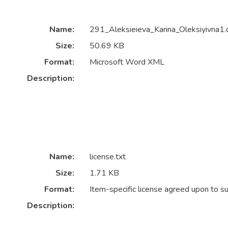
Name:
291_Aleksieieva_Karina_Oleksiyivna1.
Size:
50.69 KB
Format:
Microsoft Word XML
Description:
Name:
license.txt
Size:
1.71 KB
Format:
Item-specific license agreed upon to s
Description: