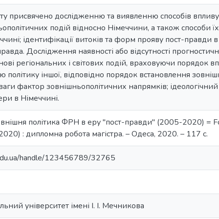
оту присвячено дослідженню та виявленню способів вплив
ополітичних подій відносно Німеччини, а також способи ї
чині; ідентифікації витоків та форм прояву пост-правди в з
правда. Дослідження наявності або відсутності прогности
нові регіональних і світових подій, враховуючи порядок вп
ю політику іншої, відповідно порядок встановлення зовні
ваги фактор зовнішньополітичних напрямків; ідеологічний 
ри в Німеччині.
овнішня політика ФРН в еру "пост-правди" (2005-2020) = Fore
-2020) : дипломна робота магістра. – Одеса, 2020. – 117 с.
u.edu.ua/handle/123456789/32765
ьний університет імені І. І. Мечникова