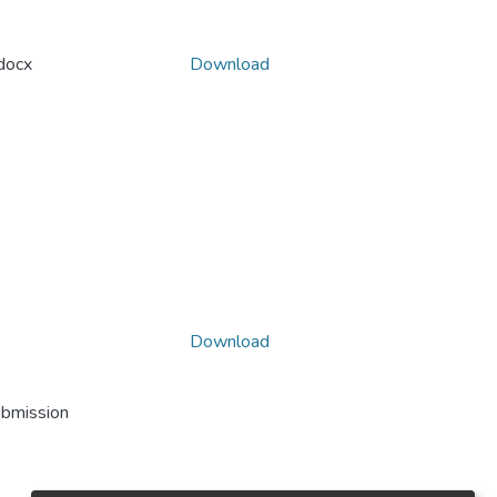
docx
Download
Download
ubmission