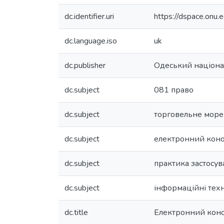
dc.identifier.uri
https://dspace.on
dc.language.iso
uk
dc.publisher
Одеський націонал
dc.subject
081 право
dc.subject
торговельне море
dc.subject
електронний кон
dc.subject
практика застосу
dc.subject
інформаційні техн
dc.title
Електронний конос