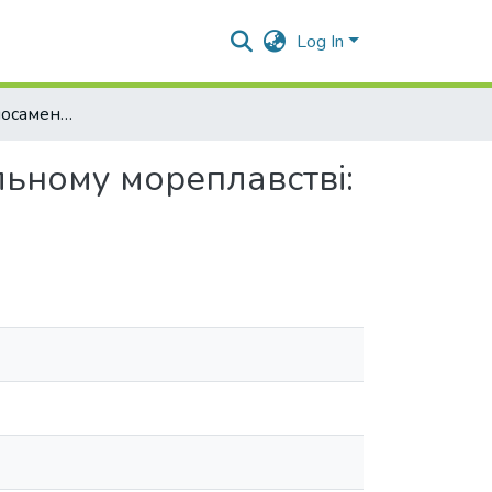
Log In
Електронний коносамент у міжнародному торгівельному мореплавстві: право та практика застосування
льному мореплавстві: