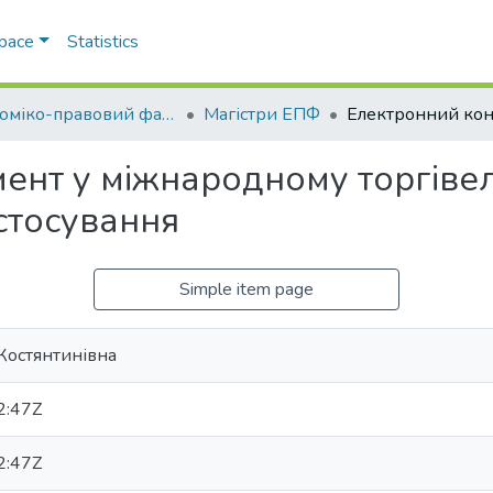
Space
Statistics
Економіко-правовий факультет
Магістри ЕПФ
ент у міжнародному торгіве
стосування
Simple item page
Костянтинівна
2:47Z
2:47Z