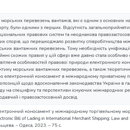
 морських перевезень вантажів, які є одним з основних 
рту, були одними з перших. Відсутність загальноприйнятих
аціональних правових систем та неоднакова правозастосо
их спорів, що перешкоджало розвитку співробітництва мі
ких вантажних перевезень. Тому необхідність уніфікації
ймні схожих правил у цій сфері вже давно стала особлив
світленя особливостей правової природи електронного ко
ктику морських вантажних перевезень, а також теоретич
про електронний коносамент в міжнародному приватному п
опозицій щодо вдосконалення законодавства України в га
ду на специфіку та перспективи існуючих міжнародних ре
давчий і правозастосовний досвід.
лектронний коносамент у міжнародному торгівельному море
tronic Bill of Lading in International Merchant Shipping: Law an
льцева. – Одеса, 2023. – 75 с.