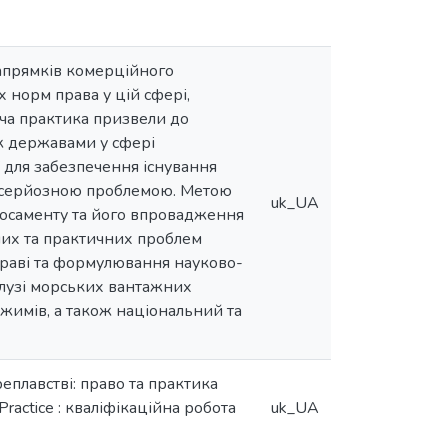
напрямків комерційного
 норм права у цій сфері,
вча практика призвели до
ж державами у сфері
 для забезпечення існування
о серйозною проблемою. Метою
uk_UA
носаменту та його впровадження
них та практичних проблем
раві та формулювання науково-
лузі морських вантажних
жимів, а також національний та
плавстві: право та практика
d Practice : кваліфікаційна робота
uk_UA