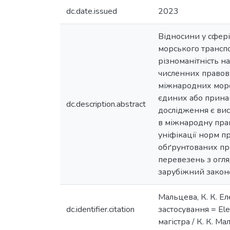
dc.date.issued
2023
Відносини у сфері
морського транспо
різноманітність н
численних правов
міжнародних морсь
єдиних або прина
dc.description.abstract
дослідження є ви
в міжнародну пра
уніфікації норм 
обґрунтованих пр
перевезень з огля
зарубіжний законо
Мальцева, К. К. Е
dc.identifier.citation
застосування = Elec
магістра / К. К. Ма