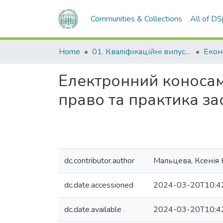
Communities & Collections
All of D
Home
01. Кваліфікаційні випускні роботи здобувачів вищої освіти
Електронний коносам
право та практика за
dc.contributor.author
Мальцева, Ксенія 
dc.date.accessioned
2024-03-20T10:4
dc.date.available
2024-03-20T10:4