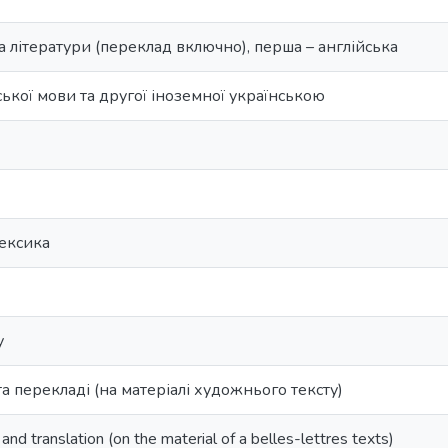
а літератури (переклад включно), перша – англійська
ської мови та другої іноземної українською
лексика
у
 та перекладі (на матеріалі художнього тексту)
l and translation (on the material of a belles-lettres texts)