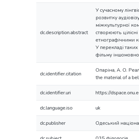
У сучасному лінгв
розвитку аудіовізу
міжкультурної кому
dc.description.abstract
створюють цілісні
етнографічними ко
У перекладі таких
фільму іншомовно
Опаріна, А. О. Реал
dc.identifier.citation
the material of a b
dc.identifier.uri
https://dspace.on
dc.language.iso
uk
dc.publisher
Одеський націонал
dc.subject
035 філологія