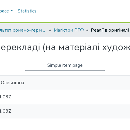
Space
Statistics
Факультет романо-германської філології
Магістри РГФ
 перекладі (на матеріалі худо
Simple item page
 Олексіївна
1:03Z
1:03Z