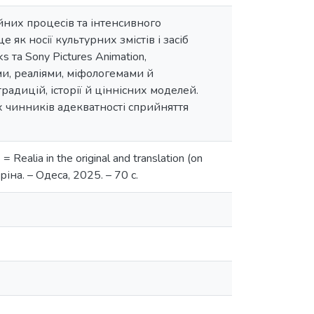
йних процесів та інтенсивного
 як носії культурних змістів і засіб
s та Sony Pictures Animation,
и, реаліями, міфологемами й
дицій, історії й ціннісних моделей.
х чинників адекватності сприйняття
ealia in the original and translation (on
аріна. – Одеса, 2025. – 70 с.