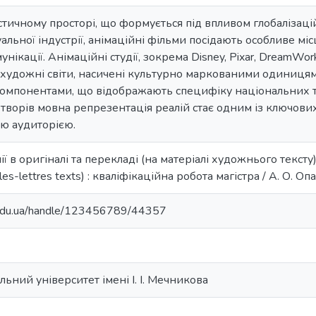
істичному просторі, що формується під впливом глобалізаці
альної індустрії, анімаційні фільми посідають особливе місце
нікації. Анімаційні студії, зокрема Disney, Pixar, DreamWork
 художні світи, насичені культурно маркованими одиницям
мпонентами, що відображають специфіку національних тра
 творів мовна репрезентація реалій стає одним із ключови
ю аудиторією.
ії в оригіналі та перекладі (на матеріалі художнього тексту) = R
elles-lettres texts) : кваліфікаційна робота магістра / А. О. Оп
u.edu.ua/handle/123456789/44357
ьний університет імені І. І. Мечникова