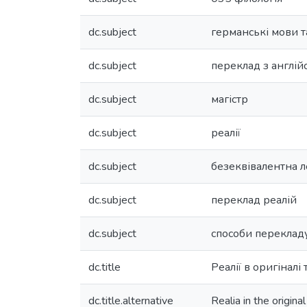
dc.subject
германські мови т
dc.subject
переклад з англій
dc.subject
магістр
dc.subject
реалії
dc.subject
безеквівалентна 
dc.subject
переклад реалій
dc.subject
способи переклад
dc.title
Реалії в оригіналі
dc.title.alternative
Realia in the origina