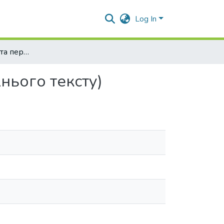
Log In
Реалії в оригіналі та перекладі (на матеріалі художнього тексту)
жнього тексту)