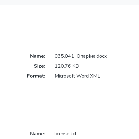
Name:
035.041_Опаріна.docx
Size:
120.76 KB
Format:
Microsoft Word XML
Name:
license.txt