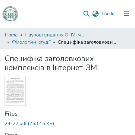
(current)
Log In
Communities
Home
Наукові видання ОНУ імені І. І. Мечникова
&
Філологічні студії
Специфіка заголовкових комплексів в Інтернет-ЗМІ
Collections
Специфіка заголовкових
All of DSpace
комплексів в Інтернет-ЗМІ
Statistics
Files
24-27.pdf
(253.45 KB)