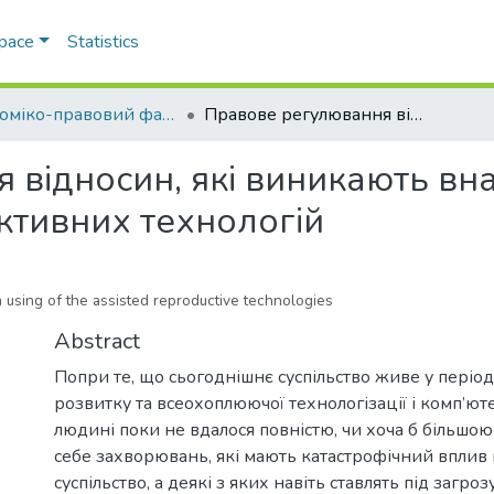
Space
Statistics
Економіко-правовий факультет
Правове регулювання відносин, які виникають внаслідок застосування допоміжних репродуктивних технологій
відносин, які виникають вна
тивних технологій
m using of the assisted reproductive technologies
Abstract
Попри те, що сьогоднішнє суспільство живе у періо
розвитку та всеохоплюючої технологізації і комп’юте
людині поки не вдалося повністю, чи хоча б більшо
себе захворювань, які мають катастрофічний вплив 
суспільство, а деякі з яких навіть ставлять під загроз