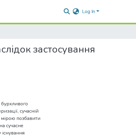
Log In
слідок застосування
д бурхливого
ризації, сучасній
ю мірою позбавити
на сучасне
у існування