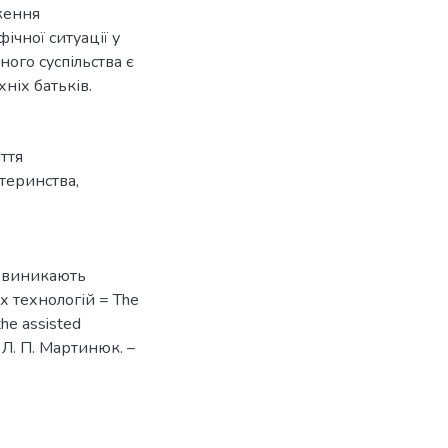
ження
чної ситуації у
ного суспільства є
хніх батьків.
ття
атеринства
,
і виникають
 технологій = The
 the assisted
/ Л. П. Мартинюк. –