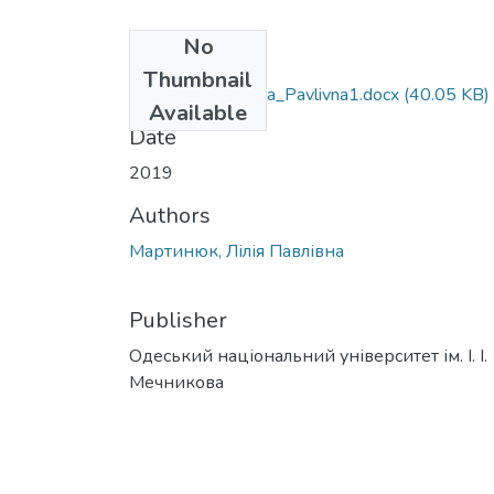
No
Files
Thumbnail
081_Martinuk_Lilia_Pavlivna1.docx
(40.05 KB)
Available
Date
2019
Authors
Мартинюк, Лілія Павлівна
Publisher
Одеський національний університет ім. І. І.
Мечникова