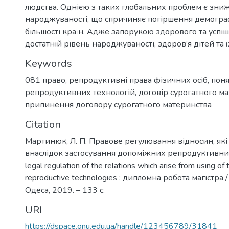
людства. Однією з таких глобальних проблем є зни
народжуваності, що спричиняє погіршення демографі
більшості країн. Адже запорукою здорового та успіш
достатній рівень народжуваності, здоров’я дітей та ї
Keywords
081 право
,
репродуктивні права фізичних осіб
,
поня
репродуктивних технологій
,
договір сурогатного м
припинення договору сурогатного материнства
Citation
Мартинюк, Л. П. Правове регулювання відносин, як
внаслідок застосування допоміжних репродуктивних
legal regulation of the relations which arise from using of
reproductive technologies : дипломна робота магістра 
Одеса, 2019. – 133 с.
URI
https://dspace.onu.edu.ua/handle/123456789/31841