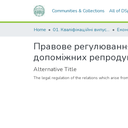
Communities & Collections
All of D
Home
01. Кваліфікаційні випускні роботи здобувачів вищої освіти
Правове регулювання 
допоміжних репродук
Alternative Title
The legal regulation of the relations which arise fro