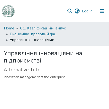
(current)
Log In
Communities
Home
01. Кваліфікаційні випускні роботи здобувачів вищої освіти
&
Економіко-правовий факультет
Collections
Управління інноваціями на підприємстві
All of DSpace
Управління інноваціями на
підприємстві
Statistics
Alternative Title
Innovation management at the enterprise