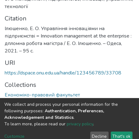
технології
Citation
Ілюшенко, Е. О. Управління інноваціями на
підприємстві = Innovation management at the enterprise :
дпломна робота магістра / Е. О. Ілюшенко. – Одеса,
2021. – 95 с.
URI
https://dspace.onu.edu.ua/handle/123456789/33708
Collections
Економіко-правовий факультет
We collect and process your personal information for the
Full item page
following purposes:
Authentication, Preferences,
Acknowledgement and Statistics
.
To learn more, please read our
privacy policy
.
DSpace software
copyright © 2009-2026
LYRASIS
Cookie
Privacy
End User
Send
Customize
Decline
That's ok