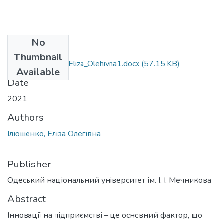
No
Files
Thumbnail
073_Ilyushenko_ Eliza_Olehivna1.docx
(57.15 KB)
Available
Date
2021
Authors
Ілюшенко, Еліза Олегівна
Publisher
Одеський національний університет ім. І. І. Мечникова
Abstract
Інновації на підприємстві – це основний фактор, що