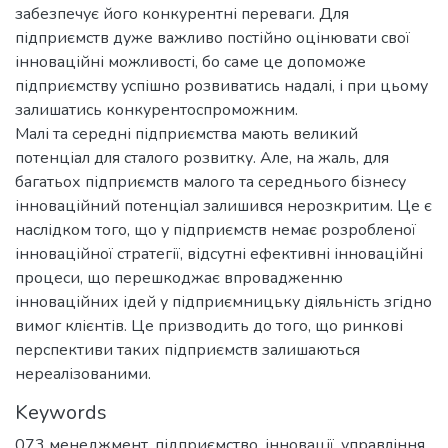
забезпечує його конкурентні переваги. Для
підприємств дуже важливо постійно оцінювати свої
інноваційні можливості, бо саме це допоможе
підприємству успішно розвиватись надалі, і при цьому
залишатись конкурентоспроможним.
Малі та середні підприємства мають великий
потенціал для сталого розвитку. Але, на жаль, для
багатьох підприємств малого та середнього бізнесу
інноваційний потенціал залишився нерозкритим. Це є
наслідком того, що у підприємств немає розробленої
інноваційної стратегії, відсутні ефективні інноваційні
процеси, що перешкоджає впровадженню
інноваційних ідей у підприємницьку діяльність згідно
вимог клієнтів. Це призводить до того, що ринкові
перспективи таких підприємств залишаються
нереалізованими.
Keywords
073 менеджмент
,
підприємство
,
інновації
,
управління
,