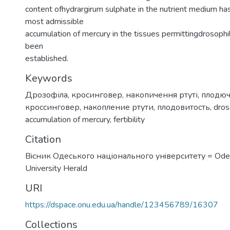
content ofhydrargirum sulphate in the nutrient medium ha
most admissible
accumulation of mercury in the tissues permittingdrosoph
been
established.
Keywords
Дрозофіла
,
кросинговер
,
накопичення ртуті
,
плодюч
кроссинговер
,
накопление ртути
,
плодовитость
,
dros
accumulation of mercury
,
fertibility
Citation
Вiсник Одеського нацiонального унiверситету = Odes
University Herald
URI
https://dspace.onu.edu.ua/handle/123456789/16307
Collections