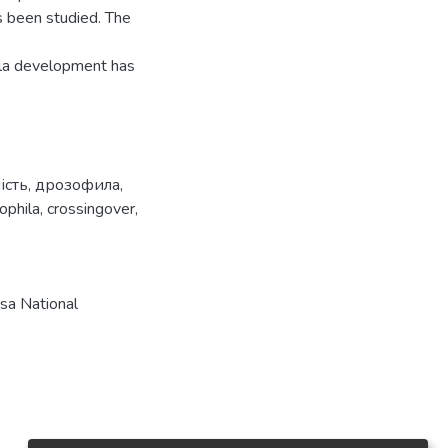
s been studied. The
ila development has
ість
,
дрозофила
,
ophila
,
crossingover
,
a National