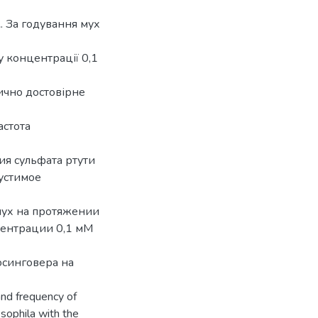
к. За годування мух
у концентрації 0,1
тично достовірне
астота
ия сульфата ртути
устимое
мух на протяжении
центрации 0,1 мМ
осинговера на
and frequency of
sophila with the