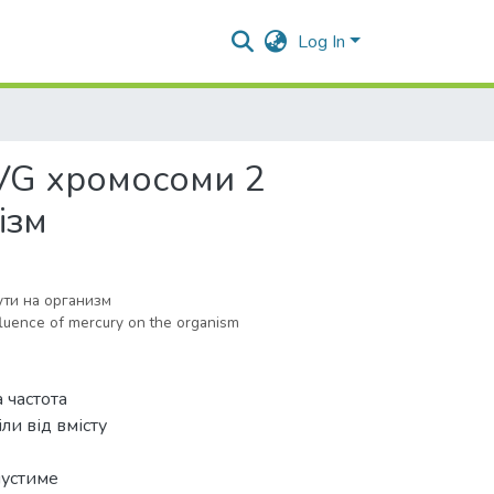
Log In
 VG хромосоми 2
ізм
ти на организм
uence of mercury on the organism
 частота
ли від вмісту
пустиме