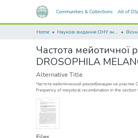
Communities & Collections
All of D
Home
Наукові видання ОНУ імені І. І. Мечникова
Частота мейотичної р
DROSOPHILA MELANOG
Alternative Title
Частота мейотической рекомбинации на участке
Frequency of meyotical recombination in the sec
Files