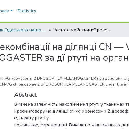
Space
Statistics
Вісник Одеського національного університету. Біологія
Частота мейотичної рекомбінації на ділянці CN — VG хромосоми 2 DROSOPHILA MELANOGASTER за дї ртуті на організм
екомбінації на ділянці CN —
ASTER за дї ртуті на орган
 CN-VG хромосомы 2 DROSOPHILA MELANOGASTER при действии рту
tion CN-VG chromosome 2 of DROSOPHILA MELANOGASTER under the infl
Abstract
Вивчена залежність накопичення ртуті у тканинах та
кросинговеру на ділянці cn-vg хромосоми 2 дрозофі
сульфату ртуті у
поживному середовищі. Виявлено максимально до