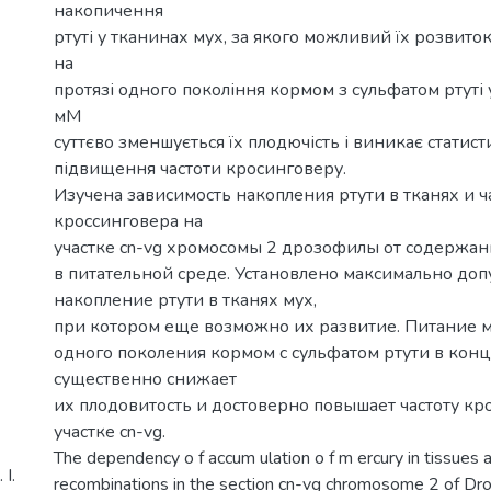
накопичення
ртуті у тканинах мух, за якого можливий їх розвито
на
протязі одного покоління кормом з сульфатом ртуті 
мМ
суттєво зменшується їх плодючість і виникає статис
підвищення частоти кросинговеру.
Изучена зависимость накопления ртути в тканях и ч
кроссинговера на
участке cn-vg хромосомы 2 дрозофилы от содержан
в питательной среде. Установлено максимально доп
накопление ртути в тканях мух,
при котором еще возможно их развитие. Питание 
одного поколения кормом с сульфатом ртути в кон
существенно снижает
их плодовитость и достоверно повышает частоту кр
участке cn-vg.
The dependency o f accum ulation o f m ercury in tissues 
І.
recombinations in the section cn-vg chromosome 2 of Dro